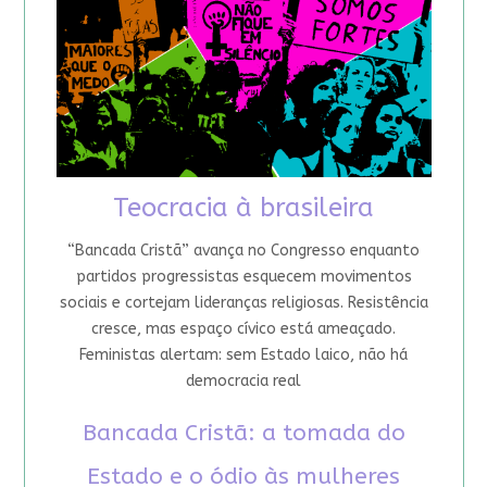
Teocracia à brasileira
“Bancada Cristã” avança no Congresso enquanto
partidos progressistas esquecem movimentos
sociais e cortejam lideranças religiosas. Resistência
cresce, mas espaço cívico está ameaçado.
Feministas alertam: sem Estado laico, não há
democracia real
Bancada Cristã: a tomada do
Estado e o ódio às mulheres