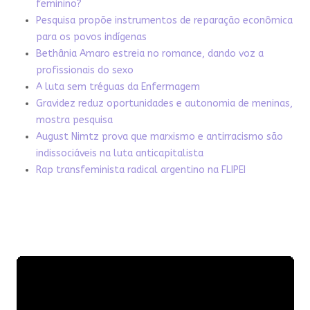
feminino?
Pesquisa propõe instrumentos de reparação econômica
para os povos indígenas
Bethânia Amaro estreia no romance, dando voz a
profissionais do sexo
A luta sem tréguas da Enfermagem
Gravidez reduz oportunidades e autonomia de meninas,
mostra pesquisa
August Nimtz prova que marxismo e antirracismo são
indissociáveis na luta anticapitalista
Rap transfeminista radical argentino na FLIPEI