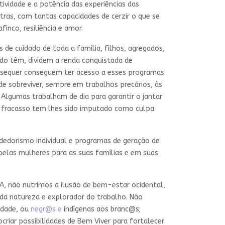
ividade e a potência das experiências das
as, com tantas capacidades de cerzir o que se
nco, resiliência e amor.
 de cuidado de toda a família, filhos, agregados,
ndo têm, dividem a renda conquistada de
, sequer conseguem ter acesso a esses programas
de sobreviver, sempre em trabalhos precários, às
 Algumas trabalham de dia para garantir o jantar
da fracasso tem lhes sido imputado como culpa
dedorismo individual e programas de geração de
 pelas mulheres para as suas famílias e em suas
FA, não nutrimos a ilusão de bem-estar ocidental,
 da natureza e explorador do trabalho. Não
idade, ou
negr@s e
indígenas aos branc@s;
riar possibilidades de Bem Viver para fortalecer