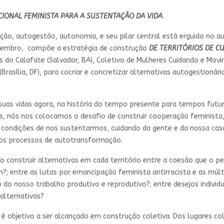
IONAL FEMINISTA PARA A SUSTENTAÇÃO DA VIDA
.
o, autogestão, autonomia, e seu pilar central está erguido no auto
zembro, compõe a estratégia de construção
DE TERRITÓRIOS DE C
 do Calafate (Salvador, BA), Coletivo de Mulheres Cuidando e Movime
rasília, DF), para cocriar e concretizar alternativas autogestionári
as vidas agora, na história do tempo presente para tempos futuro
as, nós nos colocamos o desafio de construir cooperação feminista,
res condições de nos sustentarmos, cuidando da gente e da nossa ca
os processos de autotransformação.
o construir alternativas em cada território entre a coesão que o 
m?; entre as lutas por emancipação feminista antirracista e as mú
 do nosso trabalho produtivo e reprodutivo?; entre desejos individu
alternativas?
é objetivo a ser alcançado em construção coletiva. Dos lugares col