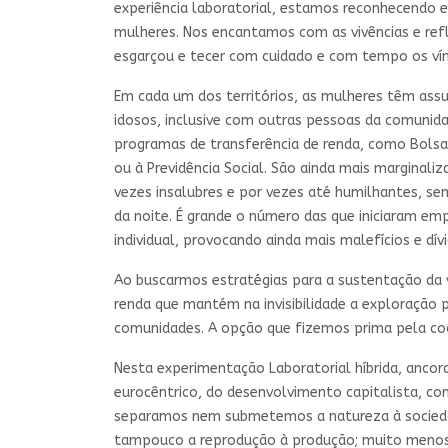
experiência laboratorial, estamos reconhecendo e
mulheres. Nos encantamos com as vivências e ref
esgarçou e tecer com cuidado e com tempo os vínc
Em cada um dos territórios, as mulheres têm assum
idosos, inclusive com outras pessoas da comunida
programas de transferência de renda, como Bolsa
ou à Previdência Social. São ainda mais marginali
vezes insalubres e por vezes até humilhantes, se
da noite. É grande o número das que iniciaram em
individual, provocando ainda mais malefícios e dívi
Ao buscarmos estratégias para a sustentação da 
renda que mantém na invisibilidade a exploração p
comunidades. A opção que fizemos prima pela coop
Nesta experimentação Laboratorial híbrida, ancora
eurocêntrico, do desenvolvimento capitalista, co
separamos nem submetemos a natureza à socieda
tampouco a reprodução à produção; muito menos o 