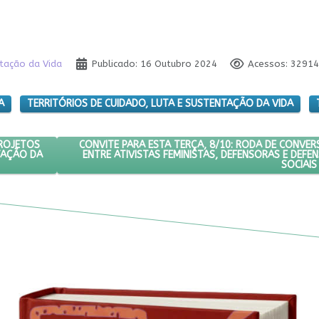
ntação da Vida
Publicado: 16 Outubro 2024
Acessos: 32914
A
TERRITÓRIOS DE CUIDADO, LUTA E SUSTENTAÇÃO DA VIDA
E GESTÃO DE PROJETOS COM TERRITÓRIOS DE CUIDADO, LUTA E SUS
PRÓXIMO ARTIGO: CONVITE PARA ESTA TERÇA, 8/1
CONVITE PARA ESTA TERÇA, 8/10: RODA DE CONVE
PROJETOS
ENTRE ATIVISTAS FEMINISTAS, DEFENSORAS E DEF
TAÇÃO DA
SOCIAIS