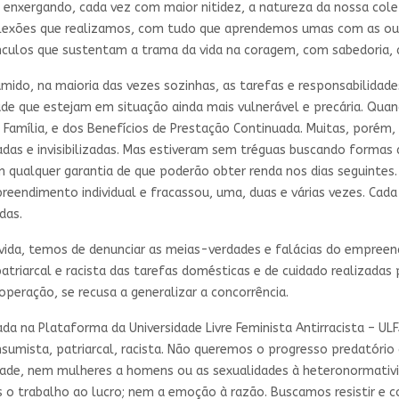
 enxergando, cada vez com maior nitidez, a natureza da nossa colet
lexões que realizamos, com tudo que aprendemos umas com as outr
ulos que sustentam a trama da vida na coragem, com sabedoria, afi
ido, na maioria das vezes sozinhas, as tarefas e responsabilidades
de que estejam em situação ainda mais vulnerável e precária. Qua
 Família, e dos Benefícios de Prestação Continuada. Muitas, porém
zadas e invisibilizadas. Mas estiveram sem tréguas buscando formas 
m qualquer garantia de que poderão obter renda nos dias seguintes.
preendimento individual e fracassou, uma, duas e várias vezes. Ca
das.
vida, temos de denunciar as meias-verdades e falácias do empreen
atriarcal e racista das tarefas domésticas e de cuidado realizadas
eração, se recusa a generalizar a concorrência.
da na Plataforma da Universidade Livre Feminista Antirracista – UL
nsumista, patriarcal, racista. Não queremos o progresso predatório
de, nem mulheres a homens ou as sexualidades à heteronormativ
trabalho ao lucro; nem a emoção à razão. Buscamos resistir e coc