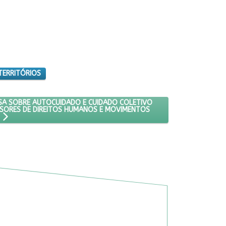
TERRITÓRIOS
TENTAÇÃO DA VIDA
0: RODA DE CONVERSA SOBRE AUTOCUIDADO E CUIDADO COLETIVO ENT
RSA SOBRE AUTOCUIDADO E CUIDADO COLETIVO
ENSORES DE DIREITOS HUMANOS E MOVIMENTOS