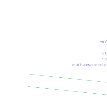
Ao f
o C
e p
está intrinsecamente 