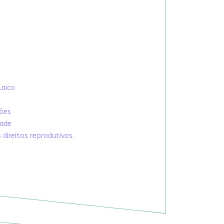
Laico
xões
dade
direitos reprodutivos.