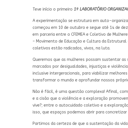
Teve início o primeiro
1º LABORATÓRIO ORGANIZAC
A experimentação se estrutura em auto-organizaçã
começou em 10 de outubro e segue até 14 de de
em parceria entre o CFEMEA e Coletivo de Mulheres
– Movimento de Educação e Cultura da Estrutural (B
coletivos estão radicados, vivos, na luta.
Queremos que as mulheres possam sustentar as su
marcados por desigualdades, injustiças e violênci
inclusive intergeracionais, para viabilizar melho
transformar o mundo e aprofundar nossos própri
Não é fácil, é uma questão complexa! Afinal, com
e a cisão que a violência e a exploração promove
vive?; entre o autocuidado coletivo e a exploração
isso, que espaços podemos abrir para concretizar 
Partimos da certeza de que a sustentação da vida 