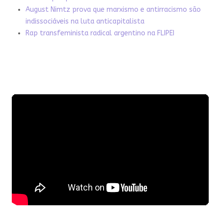
August Nimtz prova que marxismo e antirracismo são
indissociáveis na luta anticapitalista
Rap transfeminista radical argentino na FLIPEI