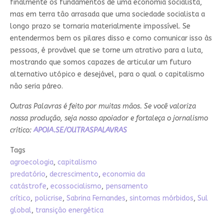
finalmente os fundamentos de uma economia socialista,
mas em terra tão arrasada que uma sociedade socialista a
longo prazo se tornaria materialmente impossível. Se
entendermos bem os pilares disso e como comunicar isso às
pessoas, é provável que se torne um atrativo para a luta,
mostrando que somos capazes de articular um futuro
alternativo utópico e desejável, para o qual o capitalismo
não seria páreo.
Outras Palavras é feito por muitas mãos. Se você valoriza
nossa produção, seja nosso apoiador e fortaleça o jornalismo
crítico:
APOIA.SE/OUTRASPALAVRAS
Tags
agroecologia
,
capitalismo
predatório
,
decrescimento
,
economia da
catástrofe
,
ecossocialismo
,
pensamento
crítico
,
policrise
,
Sabrina Fernandes
,
sintomas mórbidos
,
Sul
global
,
transição energética