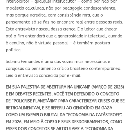
interlocutor — qualquer interlocutor — como par. Não por
modéstia calculada, não por pedagogia condescendente,
mas porque acredita, com consistência rara, que o
pensamento só se faz no encontro real entre pessoas reais.
Esta entrevista nasceu dessa crença. E o leitor que chegar
até o fim entenderá que a generosidade intelectual, quando
é genuína, não é virtude pessoal — é também postura
política.
Sabrina Fernandes é uma das vozes mais necessárias e
corajosas do pensamento crítico brasileiro contemporâneo.
Leia a entrevista concedida por e-mail.
EM SUA PALESTRA DE ABERTURA NA UNICAMP (MARÇO DE 2026)
E EM DEBATES RECENTES, VOCÊ TEM DEFENDIDO O CONCEITO
DE “POLICRISE PLANETÁRIA” PARA CARACTERIZAR CRISES QUE SE
RETROALIMENTAM, E SE REFERIU AO GENOCÍDIO EM GAZA
COMO UM EXEMPLO BRUTAL DA “ECONOMIA DA CATÁSTROFE”.
EM 2026, EM MEIO À COP30 E SEUS DESDOBRAMENTOS, COMO
ESSES DOIS CONCEITOS SE ARTICULAM? A “ECONOMIA DA