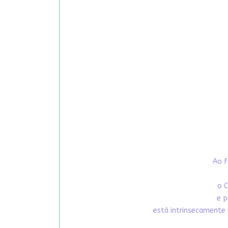
Ao f
o C
e p
está intrinsecamente 