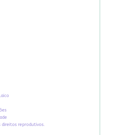
Laico
xões
dade
direitos reprodutivos.