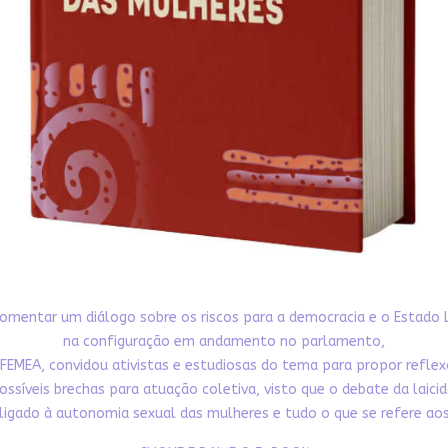
omentar um diálogo sobre os riscos para a democracia e o Estado 
na configuração em andamento no parlamento,
FEMEA, convidou ativistas e estudiosas do tema para propor refle
ossíveis brechas para atuação coletiva, visto que o debate da laici
ligado à autonomia sexual das mulheres e tudo o que se refere aos 