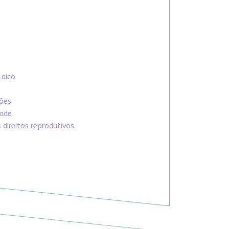
Laico
xões
dade
direitos reprodutivos.