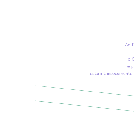
Ao f
o C
e p
está intrinsecamente 