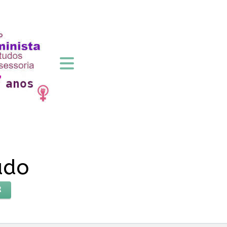
ado
R