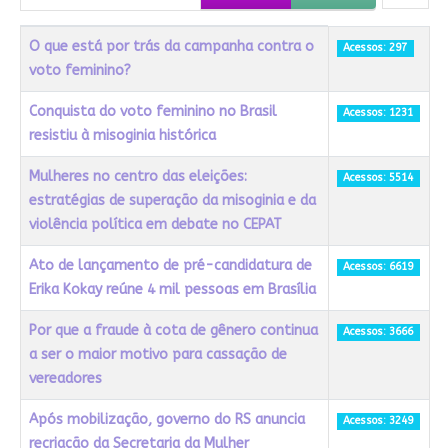
Título
Acessos
O que está por trás da campanha contra o
Acessos: 297
voto feminino?
Conquista do voto feminino no Brasil
Acessos: 1231
resistiu à misoginia histórica
Mulheres no centro das eleições:
Acessos: 5514
estratégias de superação da misoginia e da
violência política em debate no CEPAT
Ato de lançamento de pré-candidatura de
Acessos: 6619
Erika Kokay reúne 4 mil pessoas em Brasília
Por que a fraude à cota de gênero continua
Acessos: 3666
a ser o maior motivo para cassação de
vereadores
Após mobilização, governo do RS anuncia
Acessos: 3249
recriação da Secretaria da Mulher