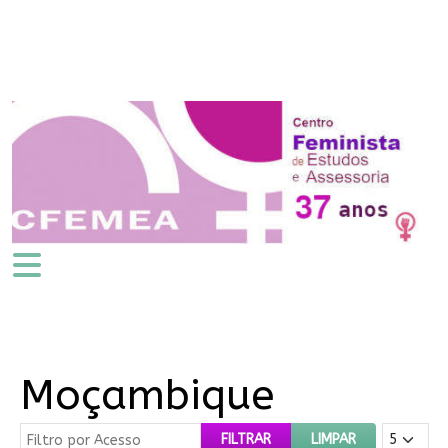
Moçambique
Filtro por Acesso
Mostrar #
FILTRAR
LIMPAR