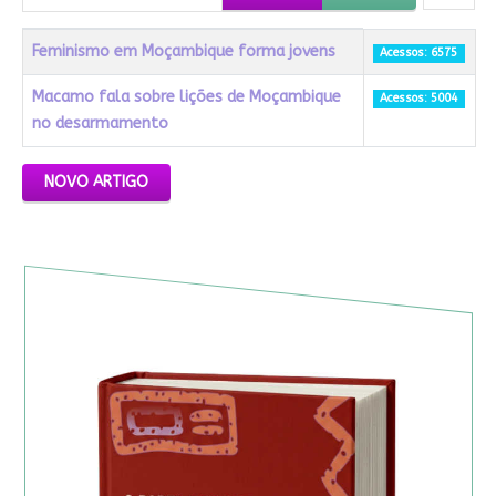
Título
Acessos
Feminismo em Moçambique forma jovens
Acessos: 6575
Macamo fala sobre lições de Moçambique
Acessos: 5004
no desarmamento
Artigos
NOVO ARTIGO