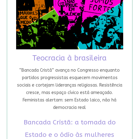
Teocracia à brasileira
“Bancada Cristã” avança no Congresso enquanto
partidos progressistas esquecem movimentos
sociais e cortejam lideranças religiosas. Resistência
cresce, mas espaço cívico está ameaçado.
Feministas alertam: sem Estado laico, não há
democracia real
Bancada Cristã: a tomada do
Estado e o ódio às mulheres