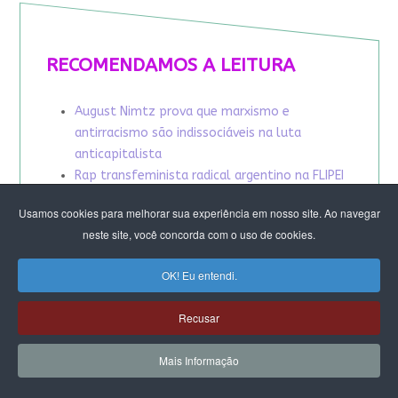
RECOMENDAMOS A LEITURA
August Nimtz prova que marxismo e
antirracismo são indissociáveis na luta
anticapitalista
Rap transfeminista radical argentino na FLIPEI
Quem tem medo dos corpos trans?
Usamos cookies para melhorar sua experiência em nosso site. Ao navegar
Projetos de proteção às mulheres travados no
neste site, você concorda com o uso de cookies.
Congresso ameaçam a democracia
A revolução de Milton Santos
OK! Eu entendi.
Recusar
Mais Informação