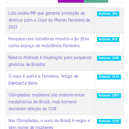
Título
Acessos
Lula assina MP que garante proteção de
Acessos: 934
direitos para a Copa do Mundo Feminina de
2027
Pesquisa com lutadoras mostra o jiu-jítsu
Acessos: 816
como espaço de resistência feminina
Rebeca Andrade é inspiração para pequenas
Acessos: 2695
ginastas de Brasília
O ouro é preto e feminino. Artigo de
Acessos: 2574
Edelberto Behs
Olimpíadas: mulheres são maioria entre
Acessos: 2953
medalhistas do Brasil, mas homens
dominam direção do COB
Nas Olimpíadas, o ouro do Brasil é negro e
Acessos: 3160
tem nome de mulheres