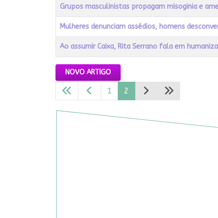
Título
Acessos
Grupos masculinistas propagam misoginia e am
Mulheres denunciam assédios, homens desconv
Ao assumir Caixa, Rita Serrano fala em humaniz
Artigos
NOVO ARTIGO
1
2