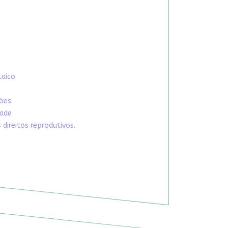
Laico
xões
dade
direitos reprodutivos.