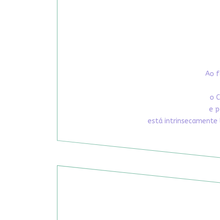
Ao f
o C
e p
está intrinsecamente 