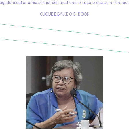
ligado à autonomia sexual das mulheres e tudo o que se refere aos 
CLIQUE E BAIXE O E-BOOK