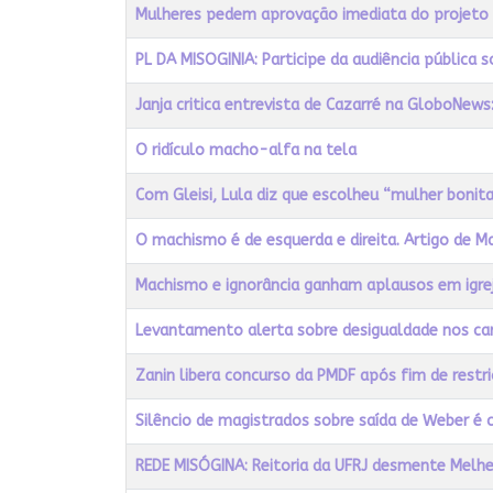
Título
Acessos
Mulheres pedem aprovação imediata do projeto q
PL DA MISOGINIA: Participe da audiência pública 
Janja critica entrevista de Cazarré na GloboNews
O ridículo macho-alfa na tela
Com Gleisi, Lula diz que escolheu “mulher bonita
O machismo é de esquerda e direita. Artigo de M
Machismo e ignorância ganham aplausos em igrej
Levantamento alerta sobre desigualdade nos car
Zanin libera concurso da PMDF após fim de restr
Silêncio de magistrados sobre saída de Weber é c
REDE MISÓGINA: Reitoria da UFRJ desmente Melhe