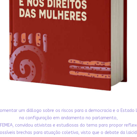
omentar um diálogo sobre os riscos para a democracia e o Estado 
na configuração em andamento no parlamento,
FEMEA, convidou ativistas e estudiosas do tema para propor refle
ossíveis brechas para atuação coletiva, visto que o debate da laici