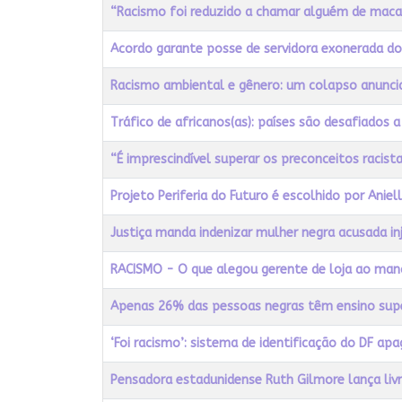
Título
Acessos
“Racismo foi reduzido a chamar alguém de macaco
Acordo garante posse de servidora exonerada do
Racismo ambiental e gênero: um colapso anunci
Tráfico de africanos(as): países são desafiados a
“É imprescindível superar os preconceitos racist
Projeto Periferia do Futuro é escolhido por Ani
Justiça manda indenizar mulher negra acusada i
RACISMO - O que alegou gerente de loja ao mand
Apenas 26% das pessoas negras têm ensino supe
‘Foi racismo’: sistema de identificação do DF a
Pensadora estadunidense Ruth Gilmore lança livro