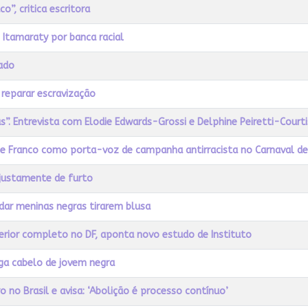
”, critica escritora
 Itamaraty por banca racial
ado
 reparar escravização
as”. Entrevista com Elodie Edwards-Grossi e Delphine Peiretti-Courti
elle Franco como porta-voz de campanha antirracista no Carnaval d
njustamente de furto
ar meninas negras tirarem blusa
rior completo no DF, aponta novo estudo de Instituto
paga cabelo de jovem negra
 no Brasil e avisa: ‘Abolição é processo contínuo’