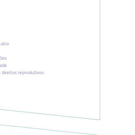
Laico
xões
dade
direitos reprodutivos.