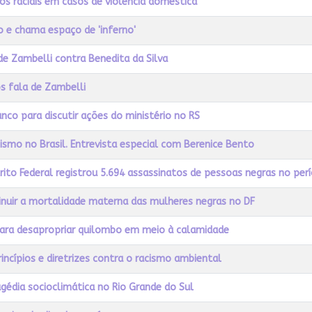
s raciais em casos de violência doméstica
ro e chama espaço de 'inferno'
e Zambelli contra Benedita da Silva
ós fala de Zambelli
nco para discutir ações do ministério no RS
cismo no Brasil. Entrevista especial com Berenice Bento
trito Federal registrou 5.694 assassinatos de pessoas negras no per
inuir a mortalidade materna das mulheres negras no DF
para desapropriar quilombo em meio à calamidade
ncípios e diretrizes contra o racismo ambiental
agédia socioclimática no Rio Grande do Sul