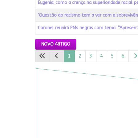
Eugenia: como a crença na superioridade racial p
'Questão do racismo tem a ver com a sobrevivênci
Coronel reunirá PMs negras com tema: “Apresen
Artigos
NOVO ARTIGO
1
2
3
4
5
6