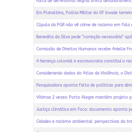
Falta de defensoras negras afeta desdobramento
Em Planaltina, Polícia Militar do DF invade terrei
Cúpula da PGR não vê crime de racismo em fala d
Benedita da Silva pede "correção necessária" ap
Comissão de Direitos Humanos recebe Anielle Fra
A herança colonial e escravocrata constitui o ra
Considerando dados do Atlas da Violência, o Dis
Pesquisadora aponta falta de políticas para dim
Vítimas 2 vezes: Porto Alegre mantém projeto 
Justiça climática em foco: documento aponta pri
Cidades e racismo ambiental: perspectivas da tr