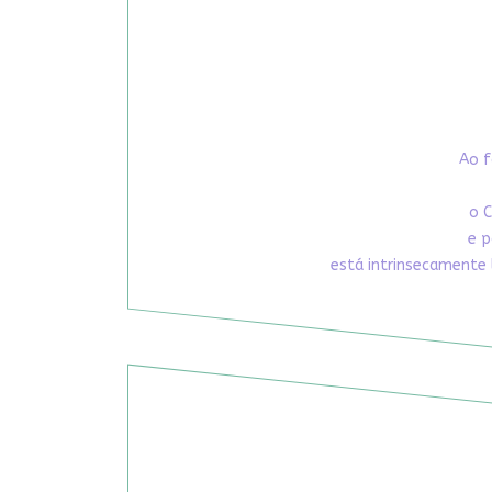
Ao f
o C
e p
está intrinsecamente 