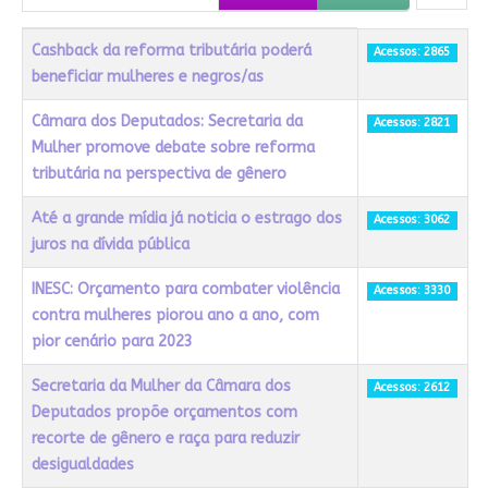
Título
Acessos
Cashback da reforma tributária poderá
Acessos: 2865
beneficiar mulheres e negros/as
Câmara dos Deputados: Secretaria da
Acessos: 2821
Mulher promove debate sobre reforma
tributária na perspectiva de gênero
Até a grande mídia já noticia o estrago dos
Acessos: 3062
juros na dívida pública
INESC: Orçamento para combater violência
Acessos: 3330
contra mulheres piorou ano a ano, com
pior cenário para 2023
Secretaria da Mulher da Câmara dos
Acessos: 2612
Deputados propõe orçamentos com
recorte de gênero e raça para reduzir
desigualdades