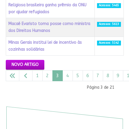
Religiosa brasileira ganha prêmio da ONU
Acessos: 5465
por ajudar refugiados
Macaé Evaristo toma posse como ministra
Acessos: 5613
dos Direitos Humanos
Minas Gerais institui lei de incentivo às
Acessos: 5142
cozinhas solidárias
Artigos
NOVO ARTIGO
1
2
3
4
5
6
7
8
9
Página 3 de 21