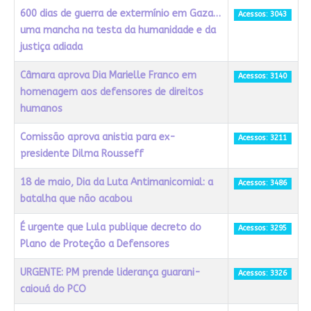
600 dias de guerra de extermínio em Gaza…
Acessos: 3043
uma mancha na testa da humanidade e da
justiça adiada
Câmara aprova Dia Marielle Franco em
Acessos: 3140
homenagem aos defensores de direitos
humanos
Comissão aprova anistia para ex-
Acessos: 3211
presidente Dilma Rousseff
18 de maio, Dia da Luta Antimanicomial: a
Acessos: 3486
batalha que não acabou
É urgente que Lula publique decreto do
Acessos: 3295
Plano de Proteção a Defensores
URGENTE: PM prende liderança guarani-
Acessos: 3326
caiouá do PCO