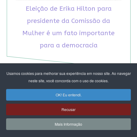
Eleição de Erika Hilton para
presidente da Comissão da
Mulher é um fato importante
para a democracia
Usamos cookies para melhorar sua experiência em nosso site. Ao navegar
neste site, você concorda com o uso de cookies.
RECOMENDAMOS A LEITURA
OK! Eu entendi.
Recusar
August Nimtz prova que marxismo e
antirracismo são indissociáveis na luta
Mais Informação
anticapitalista
Rap transfeminista radical argentino na FLIPEI