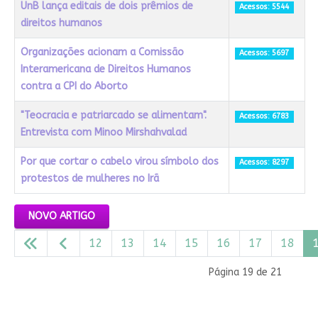
UnB lança editais de dois prêmios de
Acessos: 5544
direitos humanos
Organizações acionam a Comissão
Acessos: 5697
Interamericana de Direitos Humanos
contra a CPI do Aborto
"Teocracia e patriarcado se alimentam".
Acessos: 6783
Entrevista com Minoo Mirshahvalad
Por que cortar o cabelo virou símbolo dos
Acessos: 8297
protestos de mulheres no Irã
Artigos
NOVO ARTIGO
12
13
14
15
16
17
18
Página 19 de 21