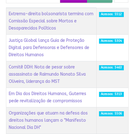
Título
Acessos
Extrema-direita bolsonarista termina com
Acessos: 5512
Comissão Especial sobre Mortos e
Desaparecidos Políticos
Justiça Global lança Guia de Proteção
Acessos: 5304
Digital para Defensoras e Defensores de
Direitos Humanos
Comitê DDH: Nota de pesar sobre
Acessos: 5463
assassinato de Raimundo Nonato Silva
Oliveira, liderança do MST
Em Dia dos Direitos Humanos, Guterres
Acessos: 5313
pede revitalização de compromissos
Organizações que atuam na defesa dos
Acessos: 5506
direitos humanos lançam o "Manifesto
Nacional Dia DH"