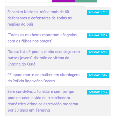
Título
Acessos
Encontro Nacional reúne mais de 60
Acessos: 5756
defensoras e defensores de todas as
regiões do país
"Todas as mulheres morreram afogadas,
Acessos: 6114
com os filhos nos braços"
"Nossa luta é para que não aconteça com
Acessos: 6299
outros jovens", diz mãe de vítima da
Chacina do Curió
PF apura morte de mulher em abordagem
Acessos: 5505
da Polícia Rodoviária Federal
Sem convivência familiar e sem tempo
Acessos: 5715
para estudar: a vida da trabalhadora
doméstica vítima de escravidão moderna
por 30 anos em Teresina