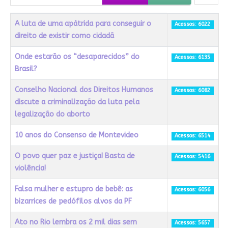
Título
Acessos
A luta de uma apátrida para conseguir o
Acessos: 6022
direito de existir como cidadã
Onde estarão os “desaparecidos” do
Acessos: 6135
Brasil?
Conselho Nacional dos Direitos Humanos
Acessos: 6082
discute a criminalização da luta pela
legalização do aborto
10 anos do Consenso de Montevideo
Acessos: 6514
O povo quer paz e justiça! Basta de
Acessos: 5416
violência!
Falsa mulher e estupro de bebê: as
Acessos: 6056
bizarrices de pedófilos alvos da PF
Ato no Rio lembra os 2 mil dias sem
Acessos: 5657