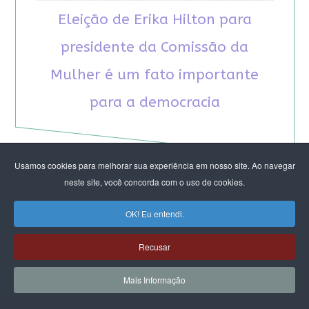
Eleição de Erika Hilton para
presidente da Comissão da
Mulher é um fato importante
para a democracia
Usamos cookies para melhorar sua experiência em nosso site. Ao navegar
neste site, você concorda com o uso de cookies.
RECOMENDAMOS A LEITURA
OK! Eu entendi.
Recusar
August Nimtz prova que marxismo e
antirracismo são indissociáveis na luta
Mais Informação
anticapitalista
Rap transfeminista radical argentino na FLIPEI