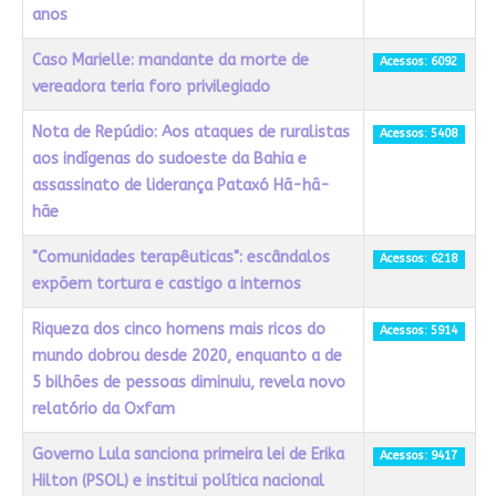
anos
Caso Marielle: mandante da morte de
Acessos: 6092
vereadora teria foro privilegiado
Nota de Repúdio: Aos ataques de ruralistas
Acessos: 5408
aos indígenas do sudoeste da Bahia e
assassinato de liderança Pataxó Hã-hã-
hãe
"Comunidades terapêuticas": escândalos
Acessos: 6218
expõem tortura e castigo a internos
Riqueza dos cinco homens mais ricos do
Acessos: 5914
mundo dobrou desde 2020, enquanto a de
5 bilhões de pessoas diminuiu, revela novo
relatório da Oxfam
Governo Lula sanciona primeira lei de Erika
Acessos: 9417
Hilton (PSOL) e institui política nacional