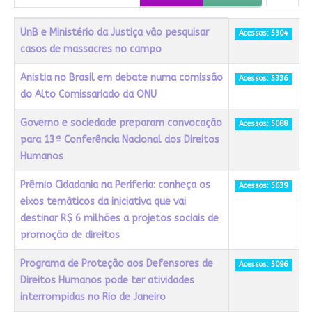
Título
Acessos
UnB e Ministério da Justiça vão pesquisar
Acessos: 5304
casos de massacres no campo
Anistia no Brasil em debate numa comissão
Acessos: 5336
do Alto Comissariado da ONU
Governo e sociedade preparam convocação
Acessos: 5088
para 13ª Conferência Nacional dos Direitos
Humanos
Prêmio Cidadania na Periferia: conheça os
Acessos: 5639
eixos temáticos da iniciativa que vai
destinar R$ 6 milhões a projetos sociais de
promoção de direitos
Programa de Proteção aos Defensores de
Acessos: 5096
Direitos Humanos pode ter atividades
interrompidas no Rio de Janeiro