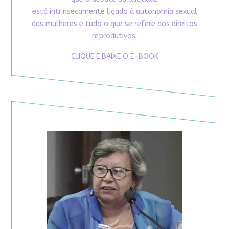
está intrinsecamente ligado à autonomia sexual
das mulheres e tudo o que se refere aos direitos
reprodutivos.
CLIQUE E BAIXE O E-BOOK