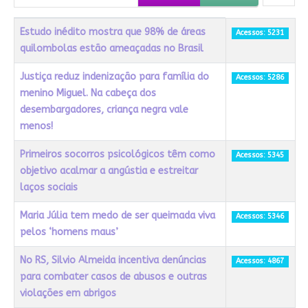
Título
Acessos
Estudo inédito mostra que 98% de áreas
Acessos: 5231
quilombolas estão ameaçadas no Brasil
Justiça reduz indenização para família do
Acessos: 5286
menino Miguel. Na cabeça dos
desembargadores, criança negra vale
menos!
Primeiros socorros psicológicos têm como
Acessos: 5345
objetivo acalmar a angústia e estreitar
laços sociais
Maria Júlia tem medo de ser queimada viva
Acessos: 5346
pelos ‘homens maus’
No RS, Silvio Almeida incentiva denúncias
Acessos: 4867
para combater casos de abusos e outras
violações em abrigos