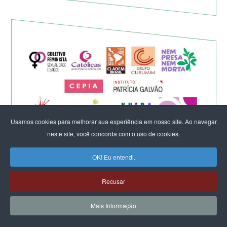
Usamos cookies para melhorar sua experiência em nosso site. Ao navegar
neste site, você concorda com o uso de cookies.
Eleição de Erika Hilton para
OK! Eu entendi.
presidente da Comissão da
Recusar
Mulher é um fato importante
Mais Informação
para a democracia