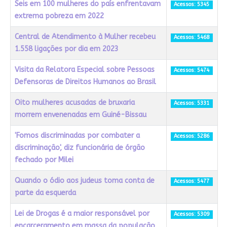
Seis em 100 mulheres do país enfrentavam
Acessos: 5345
extrema pobreza em 2022
Central de Atendimento à Mulher recebeu
Acessos: 5468
1.558 ligações por dia em 2023
Visita da Relatora Especial sobre Pessoas
Acessos: 5474
Defensoras de Direitos Humanos ao Brasil
Oito mulheres acusadas de bruxaria
Acessos: 5331
morrem envenenadas em Guiné-Bissau
'Fomos discriminadas por combater a
Acessos: 5286
discriminação', diz funcionária de órgão
fechado por Milei
Quando o ódio aos judeus toma conta de
Acessos: 5477
parte da esquerda
Lei de Drogas é a maior responsável por
Acessos: 5309
encarceramento em massa da população