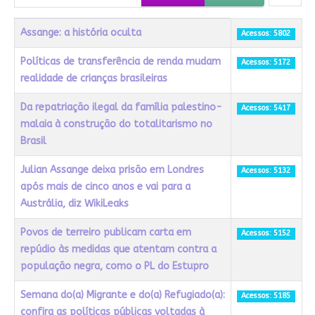
Título
Acessos
Assange: a história oculta
Acessos: 5802
Políticas de transferência de renda mudam
Acessos: 5172
realidade de crianças brasileiras
Da repatriação ilegal da família palestino-
Acessos: 5417
malaia à construção do totalitarismo no
Brasil
Julian Assange deixa prisão em Londres
Acessos: 5132
após mais de cinco anos e vai para a
Austrália, diz WikiLeaks
Povos de terreiro publicam carta em
Acessos: 5152
repúdio às medidas que atentam contra a
população negra, como o PL do Estupro
Semana do(a) Migrante e do(a) Refugiado(a):
Acessos: 5185
confira as políticas públicas voltadas à