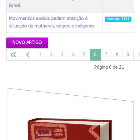
Brasil
Movimentos sociais pedem atenção à
Acessos: 5181
situação de mulheres, negros e indígenas
Artigos
NOVO ARTIGO
1
2
3
4
5
6
7
8
9
Página 6 de 21