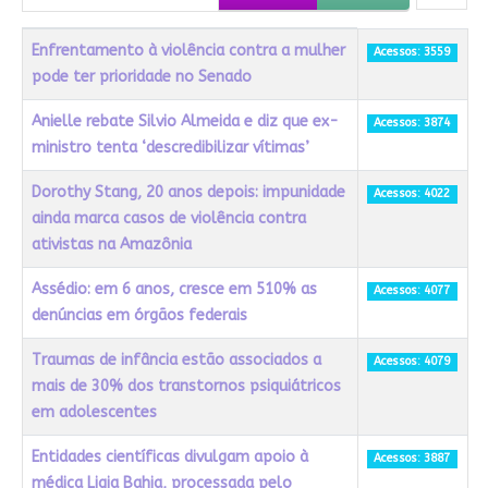
Título
Acessos
Enfrentamento à violência contra a mulher
Acessos: 3559
pode ter prioridade no Senado
Anielle rebate Silvio Almeida e diz que ex-
Acessos: 3874
ministro tenta ‘descredibilizar vítimas’
Dorothy Stang, 20 anos depois: impunidade
Acessos: 4022
ainda marca casos de violência contra
ativistas na Amazônia
Assédio: em 6 anos, cresce em 510% as
Acessos: 4077
denúncias em órgãos federais
Traumas de infância estão associados a
Acessos: 4079
mais de 30% dos transtornos psiquiátricos
em adolescentes
Entidades científicas divulgam apoio à
Acessos: 3887
médica Ligia Bahia, processada pelo