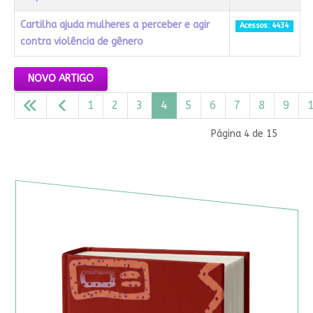
Cartilha ajuda mulheres a perceber e agir
Acessos: 4434
contra violência de gênero
Artigos
NOVO ARTIGO
1
2
3
4
5
6
7
8
9
Página 4 de 15