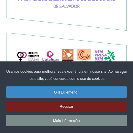
DE SALVADOR
Usamos cookies para melhorar sua experiência em nosso site. Ao navegar
neste site, você concorda com o uso de cookies.
OK! Eu entendi.
Recusar
Eleição de Erika Hilton para
presidente da Comissão da
Mais Informação
Mulher é um fato importante