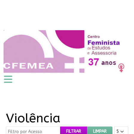
Violência
Filtro por Acesso
Mostrar #
FILTRAR
LIMPAR