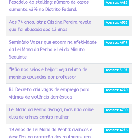
Pesadelo do stalking: número de casos
Acessos: 4415
aumenta 43% no Distrito Federal
Aos 74 anos, atriz Cristina Pereira revela
Acessos: 4983
que foi abusada aos 12 anos
Seminário Vozes que ecoam na efetividade
Acessos: 4647
da Lei Maria da Penha e Lei do Minuto
Seguinte
“Mão nos seios e beijo”: veja relato de
Acessos: 5197
meninas abusadas por professor
RJ: Decreto cria vagas de emprego para
Acessos: 4249
vítimas de violência doméstica
Lei Maria da Penha avança, mas não coíbe
Acessos: 4709
alta de crimes contra mulher
18 Anos de Lei Maria da Penha: avanços e
Acessos: 4276
desafios na proteção das mulheres, em