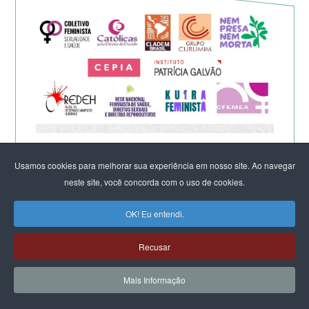
Eleição de Erika Hilton para
Usamos cookies para melhorar sua experiência em nosso site. Ao navegar
presidente da Comissão da
neste site, você concorda com o uso de cookies.
Mulher é um fato importante
OK! Eu entendi.
para a democracia
Recusar
Mais Informação