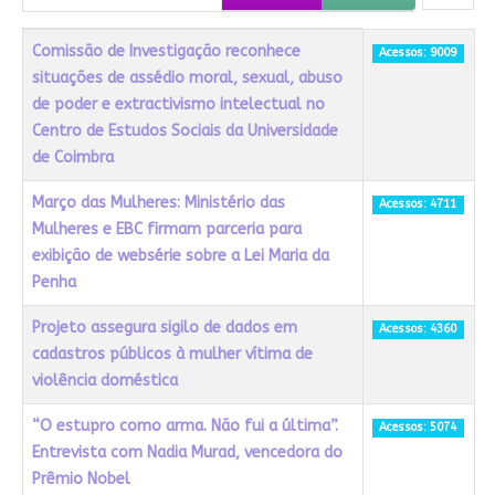
Título
Acessos
Comissão de Investigação reconhece
Acessos: 9009
situações de assédio moral, sexual, abuso
de poder e extractivismo intelectual no
Centro de Estudos Sociais da Universidade
de Coimbra
Março das Mulheres: Ministério das
Acessos: 4711
Mulheres e EBC firmam parceria para
exibição de websérie sobre a Lei Maria da
Penha
Projeto assegura sigilo de dados em
Acessos: 4360
cadastros públicos à mulher vítima de
violência doméstica
“O estupro como arma. Não fui a última”.
Acessos: 5074
Entrevista com Nadia Murad, vencedora do
Prêmio Nobel