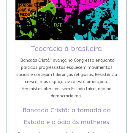
Teocracia à brasileira
“Bancada Cristã” avança no Congresso enquanto
partidos progressistas esquecem movimentos
sociais e cortejam lideranças religiosas. Resistência
cresce, mas espaço cívico está ameaçado.
Feministas alertam: sem Estado laico, não há
democracia real
Bancada Cristã: a tomada do
Estado e o ódio às mulheres