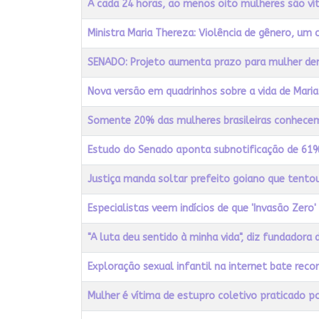
A cada 24 horas, ao menos oito mulheres são vít
Ministra Maria Thereza: Violência de gênero, u
SENADO: Projeto aumenta prazo para mulher den
Nova versão em quadrinhos sobre a vida de Mari
Somente 20% das mulheres brasileiras conhecem
Estudo do Senado aponta subnotificação de 61% 
Justiça manda soltar prefeito goiano que tento
Especialistas veem indícios de que 'Invasão Zero' é
"A luta deu sentido à minha vida", diz fundador
Exploração sexual infantil na internet bate rec
Mulher é vítima de estupro coletivo praticado por