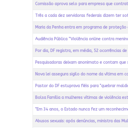
Título
Acessos
Comissão aprova selo para empresa que contrata
Três a cada dez servidoras federais dizem ter so
Maria da Penha entra em programa de proteção 
Audiência Pública “Violência online contra menin
Por dia, DF registra, em média, 52 ocorrências de
Pesquisadoras deixam anonimato e contam que 
Nova lei assegura sigilo do nome da vítima em ca
Pastor do DF estuprava fiéis para "quebrar maldi
Bolsa Família a mulheres vítimas de violência e
"Em 34 anos, o Estado nunca fez um reconhecime
Abusos sexuais: após denúncias, ministra das Mu