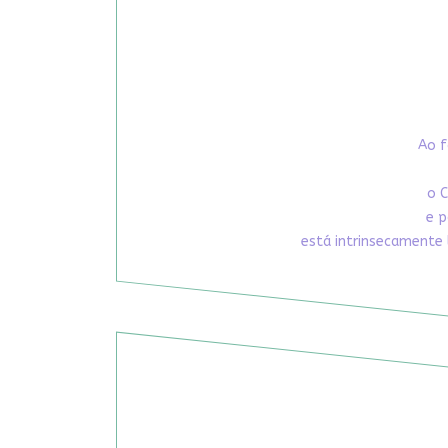
Ao f
o C
e p
está intrinsecamente 