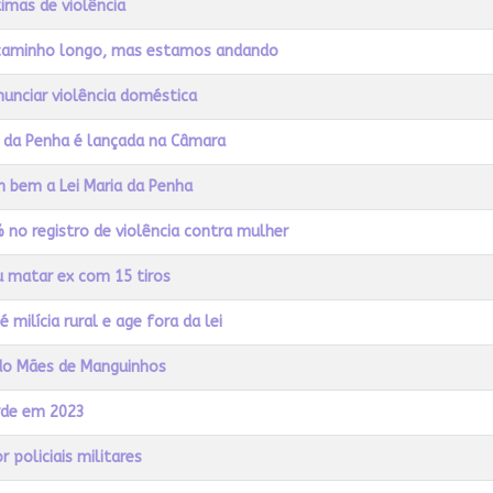
imas de violência
m caminho longo, mas estamos andando
unciar violência doméstica
a da Penha é lançada na Câmara
 bem a Lei Maria da Penha
no registro de violência contra mulher
u matar ex com 15 tiros
 milícia rural e age fora da lei
a do Mães de Manguinhos
orde em 2023
 policiais militares