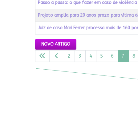
Passo a passo: o que fazer em caso de violência
Projeto amplia para 20 anos prazo para vítima de
Juiz de caso Mari Ferrer processa mais de 160 po
Artigos
NOVO ARTIGO
2
3
4
5
6
7
8