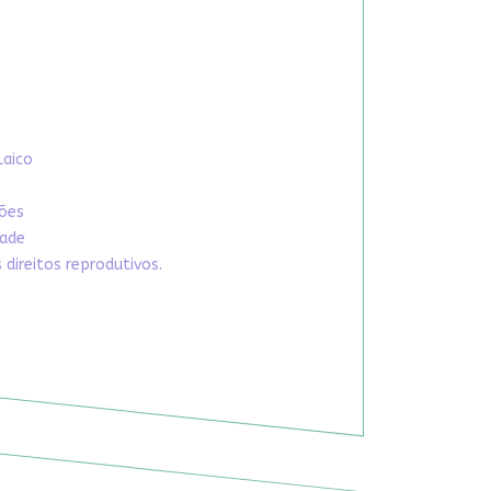
Laico
xões
dade
direitos reprodutivos.