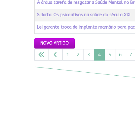
A árdua tarefa de resgatar a Saúde Mental no Br
Sidarta: Os psicoativos na saúde do século XXI
Lei garante troca de implante mamário para pa
Artigos
NOVO ARTIGO
1
2
3
4
5
6
7