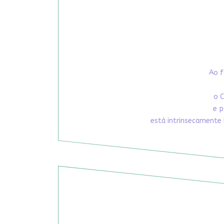
Ao f
o C
e p
está intrinsecamente 