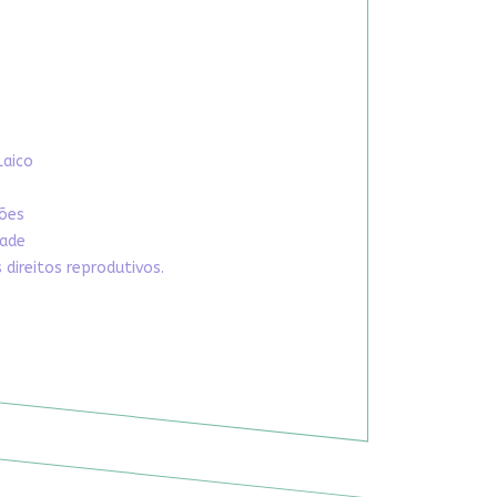
Laico
xões
dade
direitos reprodutivos.