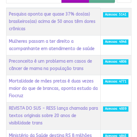
Título
Acessos
Pesquisa aponta que quase 37% dos(as)
Acessos: 5141
brasileiros(as) acima de 50 anos têm dores
crônicas
Mulheres passam a ter direito a
Acessos: 4946
acompanhante em atendimento de saúde
Preconceito é um problema em casos de
Acessos: 4806
câncer de mama na população trans
Mortalidade de mães pretas é duas vezes
Acessos: 4771
maior do que de brancas, aponta estudo da
Fiocruz
REVISTA DO SUS - RESS lança chamada para
Acessos: 4939
textos originais sobre 20 anos de
visibilidade trans
Ministério da Saúde destina R$ 8 milhões
Acessos: 4845