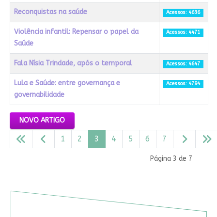
Reconquistas na saúde
Acessos: 4636
Violência infantil: Repensar o papel da
Acessos: 4471
Saúde
Fala Nísia Trindade, após o temporal
Acessos: 4647
Lula e Saúde: entre governança e
Acessos: 4794
governabilidade
Artigos
NOVO ARTIGO
1
2
3
4
5
6
7
Página 3 de 7