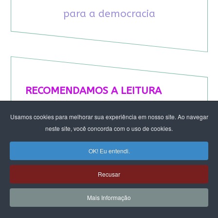
para a democracia
RECOMENDAMOS A LEITURA
August Nimtz prova que marxismo e
Usamos cookies para melhorar sua experiência em nosso site. Ao navegar
antirracismo são indissociáveis na luta
neste site, você concorda com o uso de cookies.
anticapitalista
OK! Eu entendi.
Rap transfeminista radical argentino na FLIPEI
Quem tem medo dos corpos trans?
Recusar
Projetos de proteção às mulheres travados no
Congresso ameaçam a democracia
Mais Informação
A revolução de Milton Santos