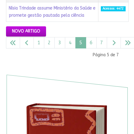
Nísia Trindade assume Ministério da Saúde e
Acessos: 4472
promete gestão pautada pela ciência
Artigos
NOVO ARTIGO
1
2
3
4
5
6
7
Página 5 de 7