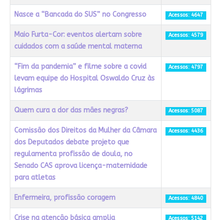
Nasce a “Bancada do SUS” no Congresso
Acessos: 4647
Maio Furta-Cor: eventos alertam sobre
Acessos: 4579
cuidados com a saúde mental materna
“Fim da pandemia” e filme sobre a covid
Acessos: 4797
levam equipe do Hospital Oswaldo Cruz às
lágrimas
Quem cura a dor das mães negras?
Acessos: 5087
Comissão dos Direitos da Mulher da Câmara
Acessos: 4436
dos Deputados debate projeto que
regulamenta profissão de doula, no
Senado CAS aprova licença-maternidade
para atletas
Enfermeira, profissão coragem
Acessos: 4840
Crise na atenção básica amplia
Acessos: 5142