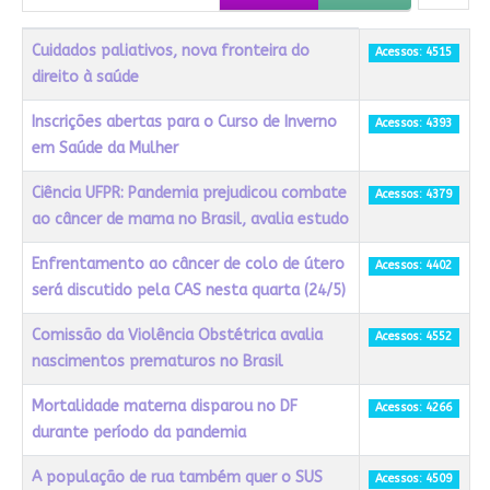
Título
Acessos
Cuidados paliativos, nova fronteira do
Acessos: 4515
direito à saúde
Inscrições abertas para o Curso de Inverno
Acessos: 4393
em Saúde da Mulher
Ciência UFPR: Pandemia prejudicou combate
Acessos: 4379
ao câncer de mama no Brasil, avalia estudo
Enfrentamento ao câncer de colo de útero
Acessos: 4402
será discutido pela CAS nesta quarta (24/5)
Comissão da Violência Obstétrica avalia
Acessos: 4552
nascimentos prematuros no Brasil
Mortalidade materna disparou no DF
Acessos: 4266
durante período da pandemia
A população de rua também quer o SUS
Acessos: 4509