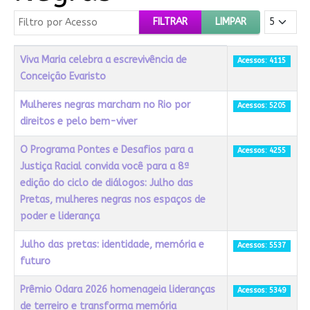
Filtro por Acesso
Mostrar #
FILTRAR
LIMPAR
Título
Acessos
Viva Maria celebra a escrevivência de
Acessos: 4115
Conceição Evaristo
Mulheres negras marcham no Rio por
Acessos: 5205
direitos e pelo bem-viver
O Programa Pontes e Desafios para a
Acessos: 4255
Justiça Racial convida você para a 8ª
edição do ciclo de diálogos: Julho das
Pretas, mulheres negras nos espaços de
poder e liderança
Julho das pretas: identidade, memória e
Acessos: 5537
futuro
Prêmio Odara 2026 homenageia lideranças
Acessos: 5349
de terreiro e transforma memória