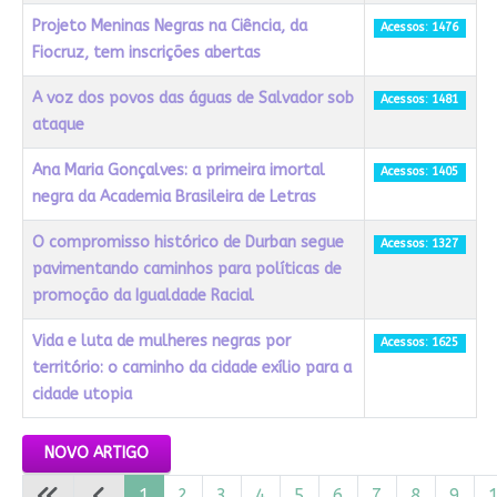
Projeto Meninas Negras na Ciência, da
Acessos: 1476
Fiocruz, tem inscrições abertas
A voz dos povos das águas de Salvador sob
Acessos: 1481
ataque
Ana Maria Gonçalves: a primeira imortal
Acessos: 1405
negra da Academia Brasileira de Letras
O compromisso histórico de Durban segue
Acessos: 1327
pavimentando caminhos para políticas de
promoção da Igualdade Racial
Vida e luta de mulheres negras por
Acessos: 1625
território: o caminho da cidade exílio para a
cidade utopia
Artigos
NOVO ARTIGO
1
2
3
4
5
6
7
8
9