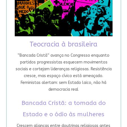
Teocracia à brasileira
“Bancada Cristã” avança no Congresso enquanto
partidos progressistas esquecem movimentos
sociais e cortejam lideranças religiosas. Resistência
cresce, mas espaço cívico está ameaçado.
Feministas alertam: sem Estado laico, não há
democracia real
Bancada Cristã: a tomada do
Estado e o ódio às mulheres
Crescem alianças entre doutrinas religiosas antes