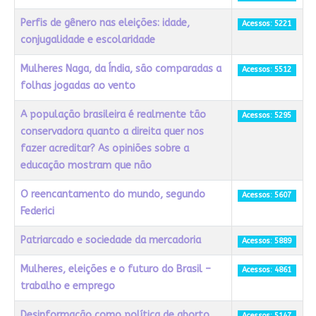
Perfis de gênero nas eleições: idade,
Acessos: 5221
conjugalidade e escolaridade
Mulheres Naga, da Índia, são comparadas a
Acessos: 5512
folhas jogadas ao vento
A população brasileira é realmente tão
Acessos: 5295
conservadora quanto a direita quer nos
fazer acreditar? As opiniões sobre a
educação mostram que não
O reencantamento do mundo, segundo
Acessos: 5607
Federici
Patriarcado e sociedade da mercadoria
Acessos: 5889
Mulheres, eleições e o futuro do Brasil –
Acessos: 4861
trabalho e emprego
Desinformação como política de aborto
Acessos: 5147