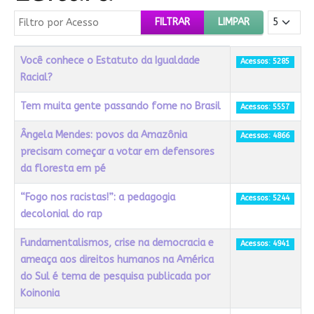
Filtro por Acesso
Mostrar #
FILTRAR
LIMPAR
Título
Acessos
Você conhece o Estatuto da Igualdade
Acessos: 5285
Racial?
Tem muita gente passando fome no Brasil
Acessos: 5557
Ângela Mendes: povos da Amazônia
Acessos: 4866
precisam começar a votar em defensores
da floresta em pé
“Fogo nos racistas!”: a pedagogia
Acessos: 5244
decolonial do rap
Fundamentalismos, crise na democracia e
Acessos: 4941
ameaça aos direitos humanos na América
do Sul é tema de pesquisa publicada por
Koinonia