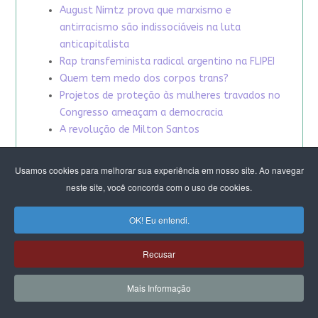
August Nimtz prova que marxismo e
antirracismo são indissociáveis na luta
anticapitalista
Rap transfeminista radical argentino na FLIPEI
Quem tem medo dos corpos trans?
Projetos de proteção às mulheres travados no
Congresso ameaçam a democracia
A revolução de Milton Santos
Usamos cookies para melhorar sua experiência em nosso site. Ao navegar
neste site, você concorda com o uso de cookies.
OK! Eu entendi.
Recusar
Mais Informação