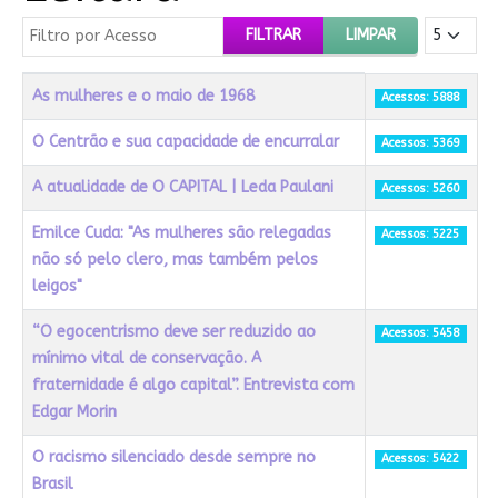
Filtro por Acesso
Mostrar #
FILTRAR
LIMPAR
Título
Acessos
As mulheres e o maio de 1968
Acessos: 5888
O Centrão e sua capacidade de encurralar
Acessos: 5369
A atualidade de O CAPITAL | Leda Paulani
Acessos: 5260
Emilce Cuda: "As mulheres são relegadas
Acessos: 5225
não só pelo clero, mas também pelos
leigos"
“O egocentrismo deve ser reduzido ao
Acessos: 5458
mínimo vital de conservação. A
fraternidade é algo capital”. Entrevista com
Edgar Morin
O racismo silenciado desde sempre no
Acessos: 5422
Brasil