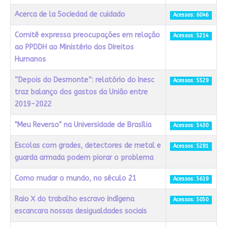
Acerca de la Sociedad de cuidado
Acessos: 6046
Comitê expressa preocupações em relação
Acessos: 5214
ao PPDDH ao Ministério dos Direitos
Humanos
“Depois do Desmonte”: relatório do Inesc
Acessos: 5529
traz balanço dos gastos da União entre
2019-2022
"Meu Reverso" na Universidade de Brasília
Acessos: 5430
Escolas com grades, detectores de metal e
Acessos: 5281
guarda armada podem piorar o problema
Como mudar o mundo, no século 21
Acessos: 5619
Raio X do trabalho escravo indígena
Acessos: 5050
escancara nossas desigualdades sociais