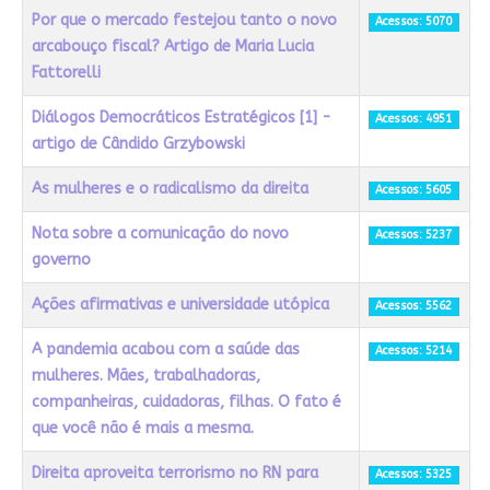
Por que o mercado festejou tanto o novo
Acessos: 5070
arcabouço fiscal? Artigo de Maria Lucia
Fattorelli
Diálogos Democráticos Estratégicos [1] -
Acessos: 4951
artigo de Cândido Grzybowski
As mulheres e o radicalismo da direita
Acessos: 5605
Nota sobre a comunicação do novo
Acessos: 5237
governo
Ações afirmativas e universidade utópica
Acessos: 5562
A pandemia acabou com a saúde das
Acessos: 5214
mulheres. Mães, trabalhadoras,
companheiras, cuidadoras, filhas. O fato é
que você não é mais a mesma.
Direita aproveita terrorismo no RN para
Acessos: 5325