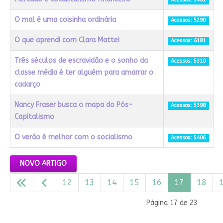
O mal é uma coisinha ordinária
Acessos: 5290
O que aprendi com Clara Mattei
Acessos: 6181
Três séculos de escravidão e o sonho da
Acessos: 5310
classe média é ter alguém para amarrar o
cadarço
Nancy Fraser busca o mapa do Pós-
Acessos: 5398
Capitalismo
O verão é melhor com o socialismo
Acessos: 5406
Artigos
NOVO ARTIGO
12
13
14
15
16
17
18
Página 17 de 23