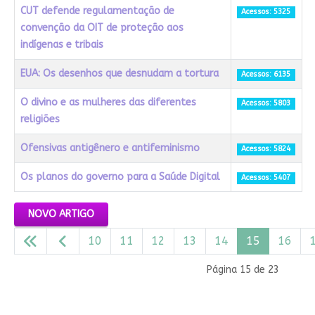
CUT defende regulamentação de
Acessos: 5325
convenção da OIT de proteção aos
indígenas e tribais
EUA: Os desenhos que desnudam a tortura
Acessos: 6135
O divino e as mulheres das diferentes
Acessos: 5803
religiões
Ofensivas antigênero e antifeminismo
Acessos: 5824
Os planos do governo para a Saúde Digital
Acessos: 5407
Artigos
NOVO ARTIGO
10
11
12
13
14
15
16
Página 15 de 23