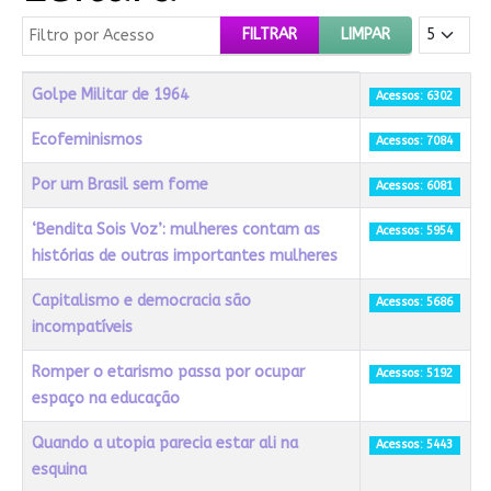
Filtro por Acesso
Mostrar #
FILTRAR
LIMPAR
Título
Acessos
Golpe Militar de 1964
Acessos: 6302
Ecofeminismos
Acessos: 7084
Por um Brasil sem fome
Acessos: 6081
‘Bendita Sois Voz’: mulheres contam as
Acessos: 5954
histórias de outras importantes mulheres
Capitalismo e democracia são
Acessos: 5686
incompatíveis
Romper o etarismo passa por ocupar
Acessos: 5192
espaço na educação
Quando a utopia parecia estar ali na
Acessos: 5443
esquina