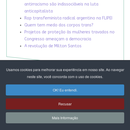
antirracismo são indissociáveis na luta
anticapitalista
Rap transfeminista radical argentino na FLIPEI
Quem tem medo dos corpos trans?
Projetos de proteção às mulheres travados no
Congresso ameaçam a democracia
A revolução de Milton Santos
Usamos cookies para melhorar sua experiência em nosso site. Ao navegar
neste site, você concorda com o uso de cookies.
OK! Eu entendi.
Recusar
Mais Informação