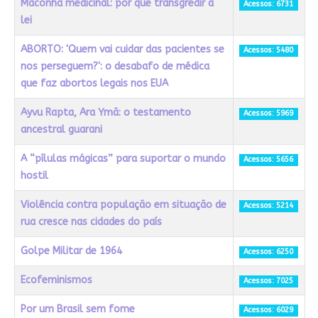
Maconha medicinal: por que transgredir a
Acessos: 6731
lei
ABORTO: 'Quem vai cuidar das pacientes se
Acessos: 5480
nos perseguem?': o desabafo de médica
que faz abortos legais nos EUA
Ayvu Rapta, Ara Ymã: o testamento
Acessos: 5969
ancestral guarani
A “pílulas mágicas” para suportar o mundo
Acessos: 5656
hostil
Violência contra população em situação de
Acessos: 5214
rua cresce nas cidades do país
Golpe Militar de 1964
Acessos: 6250
Ecofeminismos
Acessos: 7025
Por um Brasil sem fome
Acessos: 6029