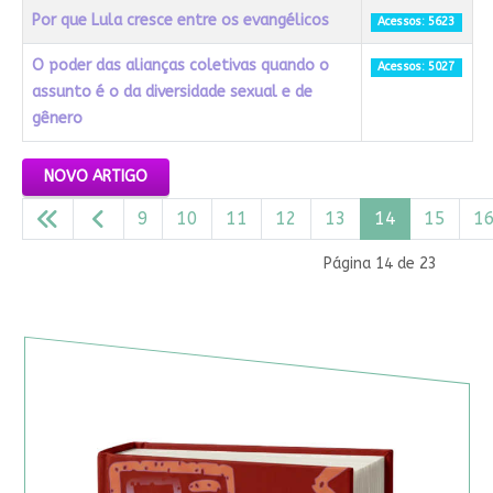
Por que Lula cresce entre os evangélicos
Acessos: 5623
O poder das alianças coletivas quando o
Acessos: 5027
assunto é o da diversidade sexual e de
gênero
Artigos
NOVO ARTIGO
9
10
11
12
13
14
15
1
Página 14 de 23