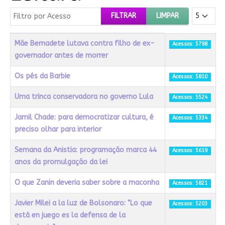
Filtro por Acesso
Mostrar #
FILTRAR
LIMPAR
Título
Acessos
Mãe Bernadete lutava contra filho de ex-
Acessos: 5798
governador antes de morrer
Os pés da Barbie
Acessos: 5810
Uma trinca conservadora no governo Lula
Acessos: 5524
Jamil Chade: para democratizar cultura, é
Acessos: 5334
preciso olhar para interior
Semana da Anistia: programação marca 44
Acessos: 5619
anos da promulgação da lei
O que Zanin deveria saber sobre a maconha
Acessos: 5821
Javier Milei a la luz de Bolsonaro: "Lo que
Acessos: 5203
está en juego es la defensa de la