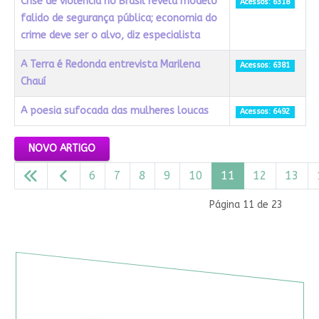
Crise de violência no Brasil revela modelo
Acessos: 6318
falido de segurança pública; economia do
crime deve ser o alvo, diz especialista
A Terra é Redonda entrevista Marilena
Acessos: 6381
Chauí
A poesia sufocada das mulheres loucas
Acessos: 6492
Artigos
NOVO ARTIGO
6
7
8
9
10
11
12
13
Página 11 de 23