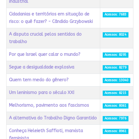
industrial
Cidadanias e territórios em situação de
Acessos: 7683
risco: o quê fazer? - Cândido Grzybowski
A disputa crucial pelos sentidos do
Acessos: 8024
trabalho
Por que Israel quer calar o mundo?
Acessos: 8295
Segue a desigualdade explosiva
Acessos: 8279
Quem tem medo do gênero?
Acessos: 13040
Um leninismo para o século XXI
Acessos: 8215
Melhorismo, pavimento aos fascismos
Acessos: 8061
A alternativa do Trabalho Digno Garantido
Acessos: 7976
Conheça Heleieth Saffioti, marxista
Acessos: 8961
feminista