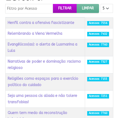
Filtro por Acesso
Mostrar #
FILTRAR
LIMPAR
Título
Acessos
Henfil contra a ofensiva fascistizante
Acessos: 7556
Relembrando a Viena Vermelha
Acessos: 7432
Evangélicos(as): o alerta de Lusmarina a
Acessos: 7760
Lula
Narrativas de poder e dominação: racismo
Acessos: 7327
religioso
Religiões como espaços para o exercício
Acessos: 7155
político do cuidado
Seja uma pessoa cis aliada e não tolere
Acessos: 7251
transfobias!
Quem tem medo da reconstrução
Acessos: 7760