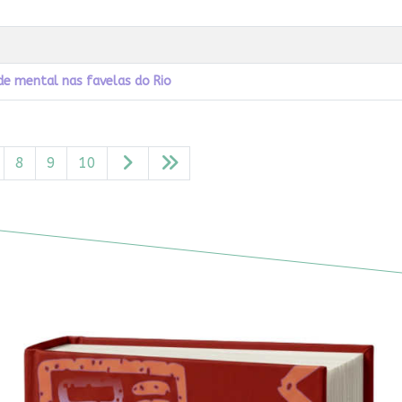
de mental nas favelas do Rio
8
9
10