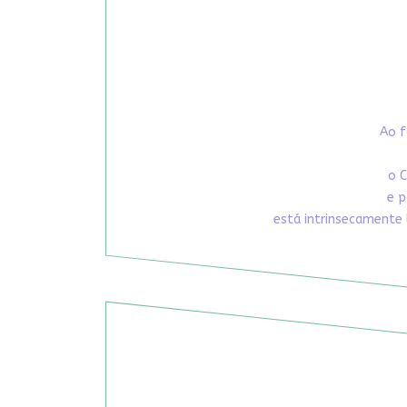
Ao f
o C
e p
está intrinsecamente 