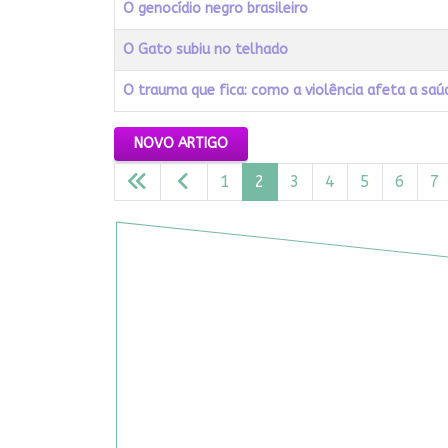
O genocídio negro brasileiro
O Gato subiu no telhado
O trauma que fica: como a violência afeta a saú
Artigos
NOVO ARTIGO
1
2
3
4
5
6
7