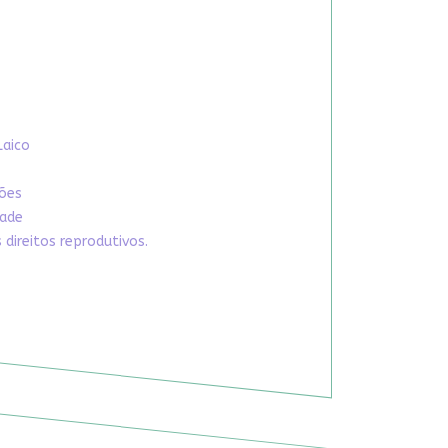
Laico
xões
dade
direitos reprodutivos.