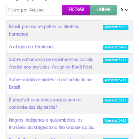
Filtro por Acesso
Mostrar #
FILTRAR
LIMPAR
Título
Acessos
Brasil precisa respeitar os direitos
Acessos: 5529
humanos
A utopia do feminino
Acessos: 5669
Sobre autonomia de movimentos sociais
Acessos: 5116
frente aos partidos. Artigo de Rudá Ricci
Sobre suicídio e violência autodirigida no
Acessos: 5217
Brasil
É possível usar redes sociais sem o
Acessos: 5118
controle das big techs?
Negros, indígenas e quilombolas: os
Acessos: 5416
invisíveis da tragédia no Rio Grande do Sul