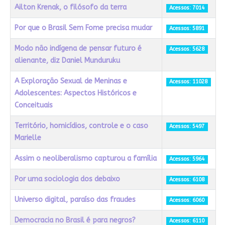
Ailton Krenak, o filósofo da terra
Acessos: 7014
Por que o Brasil Sem Fome precisa mudar
Acessos: 5891
Modo não indígena de pensar futuro é
Acessos: 5628
alienante, diz Daniel Munduruku
A Exploração Sexual de Meninas e
Acessos: 11028
Adolescentes: Aspectos Históricos e
Conceituais
Território, homicídios, controle e o caso
Acessos: 5497
Marielle
Assim o neoliberalismo capturou a família
Acessos: 5964
Por uma sociologia dos debaixo
Acessos: 6108
Universo digital, paraíso das fraudes
Acessos: 6060
Democracia no Brasil é para negros?
Acessos: 6110