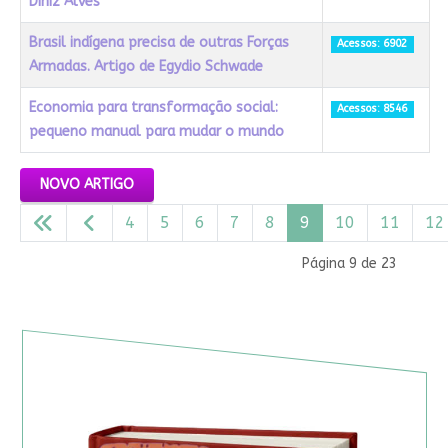
Diniz Alves
Brasil indígena precisa de outras Forças
Acessos: 6902
Armadas. Artigo de Egydio Schwade
Economia para transformação social:
Acessos: 8546
pequeno manual para mudar o mundo
Artigos
NOVO ARTIGO
4
5
6
7
8
9
10
11
12
Página 9 de 23