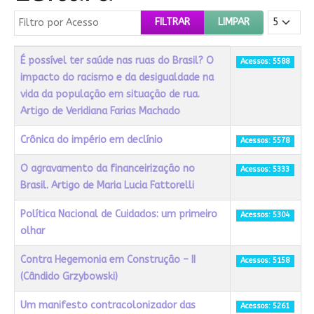
Filtro por Acesso
Mostrar #
FILTRAR
LIMPAR
Título
Acessos
É possível ter saúde nas ruas do Brasil? O
Acessos: 5588
impacto do racismo e da desigualdade na
vida da população em situação de rua.
Artigo de Veridiana Farias Machado
Crônica do império em declínio
Acessos: 5578
O agravamento da financeirização no
Acessos: 5333
Brasil. Artigo de Maria Lucia Fattorelli
Política Nacional de Cuidados: um primeiro
Acessos: 5304
olhar
Contra Hegemonia em Construção – II
Acessos: 5158
(Cândido Grzybowski)
Um manifesto contracolonizador das
Acessos: 5261