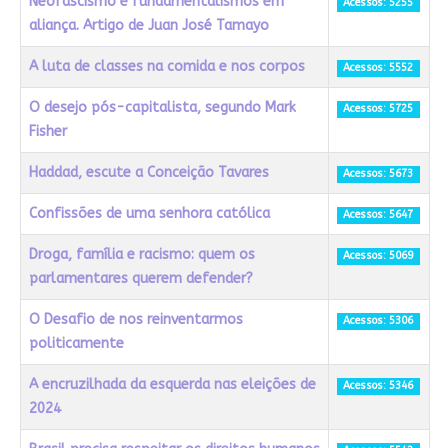
Neofascismo e fundamentalismos em
Acessos: 5255
aliança. Artigo de Juan José Tamayo
A luta de classes na comida e nos corpos
Acessos: 5552
O desejo pós-capitalista, segundo Mark
Acessos: 5725
Fisher
Haddad, escute a Conceição Tavares
Acessos: 5673
Confissões de uma senhora católica
Acessos: 5647
Droga, família e racismo: quem os
Acessos: 5069
parlamentares querem defender?
O Desafio de nos reinventarmos
Acessos: 5306
politicamente
A encruzilhada da esquerda nas eleições de
Acessos: 5346
2024