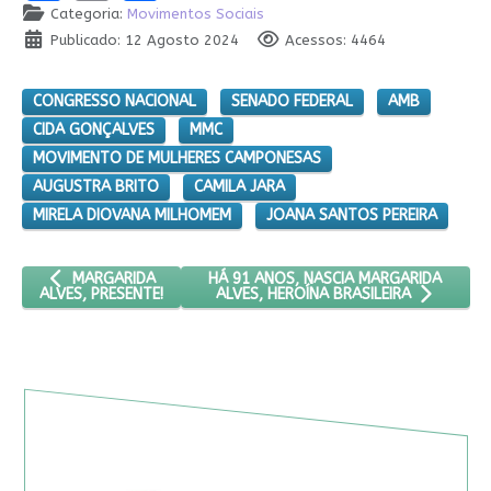
Categoria:
Movimentos Sociais
Publicado: 12 Agosto 2024
Acessos: 4464
CONGRESSO NACIONAL
SENADO FEDERAL
AMB
CIDA GONÇALVES
MMC
MOVIMENTO DE MULHERES CAMPONESAS
AUGUSTRA BRITO
CAMILA JARA
MIRELA DIOVANA MILHOMEM
JOANA SANTOS PEREIRA
ARTIGO ANTERIOR: MARGARIDA ALVES, PRESENTE!
PRÓXIMO ARTIGO: HÁ 91 ANOS, NASCIA 
HÁ 91 ANOS, NASCIA MARGARIDA
MARGARIDA
ALVES, PRESENTE!
ALVES, HEROÍNA BRASILEIRA