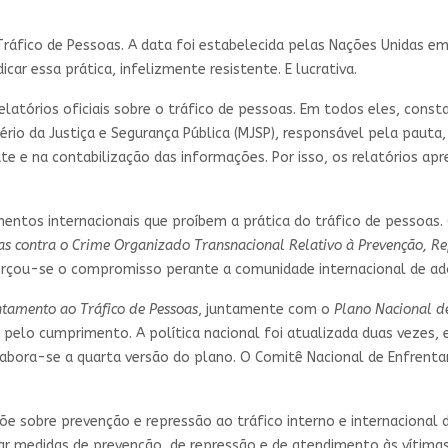
Tráfico de Pessoas. A data foi estabelecida pelas Nações Unidas 
car essa prática, infelizmente resistente. E lucrativa.
latórios oficiais sobre o tráfico de pessoas. Em todos eles, consta
ério da Justiça e Segurança Pública (MJSP), responsável pela pau
te e na contabilização das informações. Por isso, os relatórios 
umentos internacionais que proíbem a prática do tráfico de pessoa
s contra o Crime Organizado Transnacional Relativo à Prevenção, Rep
forçou-se o compromisso perante a comunidade internacional de ad
ntamento ao Tráfico de Pessoas
, juntamente com o
Plano Nacional d
 pelo cumprimento. A política nacional foi atualizada duas vezes,
, elabora-se a quarta versão do plano. O Comitê Nacional de Enfren
põe sobre prevenção e repressão ao tráfico interno e internaciona
jugar medidas de prevenção, de repressão e de atendimento às vítim