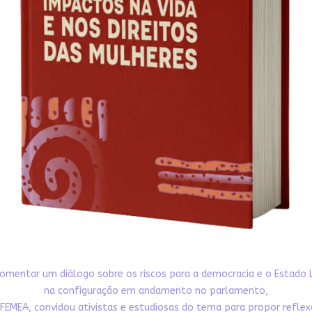
omentar um diálogo sobre os riscos para a democracia e o Estado 
na configuração em andamento no parlamento,
FEMEA, convidou ativistas e estudiosas do tema para propor refle