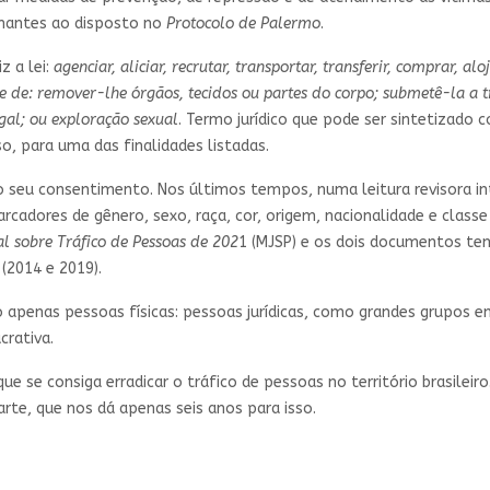
hantes ao disposto no
Protocolo de Palermo
.
z a lei:
agenciar, aliciar, recrutar, transportar, transferir, comprar, 
de de: remover-lhe órgãos, tecidos ou partes do corpo; submetê-la a 
gal; ou exploração sexual
. Termo jurídico que pode ser sintetizad
o, para uma das finalidades listadas.
 o seu consentimento. Nos últimos tempos, numa leitura revisora i
adores de gênero, sexo, raça, cor, origem, nacionalidade e classe
al sobre Tráfico de Pessoas de 202
1 (MJSP) e os dois documentos tem
(2014 e 2019).
 apenas pessoas físicas: pessoas jurídicas, como grandes grupos 
crativa.
ue se consiga erradicar o tráfico de pessoas no território brasilei
arte, que nos dá apenas seis anos para isso.