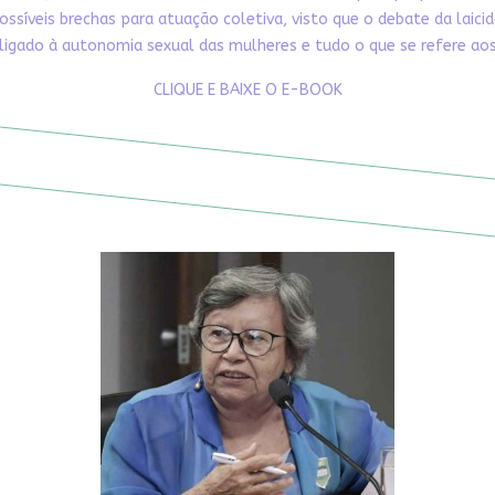
ossíveis brechas para atuação coletiva, visto que o debate da laici
ligado à autonomia sexual das mulheres e tudo o que se refere aos 
CLIQUE E BAIXE O E-BOOK