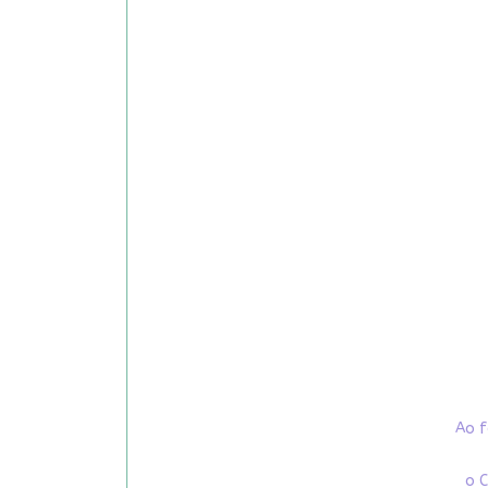
Ao f
o C