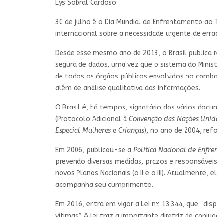
Lys Sobral Cardoso
30 de julho é o Dia Mundial de Enfrentamento ao 
internacional sobre a necessidade urgente de erradi
Desde esse mesmo ano de 2013, o Brasil publica re
segura de dados, uma vez que o sistema do Minist
de todos os órgãos públicos envolvidos no comba
além de análise qualitativa das informações.
O Brasil é, há tempos, signatário dos vários doc
(Protocolo Adicional à
Convenção das Nações Unida
Especial Mulheres e Crianças
), no ano de 2004, re
Em 2006, publicou-se a
Política Nacional de Enfre
prevendo diversas medidas, prazos e responsáveis
novos Planos Nacionais (o II e o III). Atualmente
acompanha seu cumprimento.
Em 2016, entra em vigor a Lei nº 13.344, que “dis
vítimas”. A lei traz a importante diretriz de con