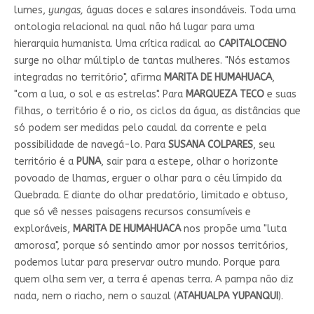
lumes,
yungas,
águas doces e salares insondáveis. Toda uma
ontologia relacional na qual não há lugar para uma
hierarquia humanista. Uma crítica radical ao
CAPITALOCENO
surge no olhar múltiplo de tantas mulheres. "Nós estamos
integradas no território", afirma
MARITA DE HUMAHUACA
,
"com a lua, o sol e as estrelas". Para
MARQUEZA TECO
e suas
filhas, o território é o rio, os ciclos da água, as distâncias que
só podem ser medidas pelo caudal da corrente e pela
possibilidade de navegá-lo. Para
SUSANA COLPARES
, seu
território é a
PUNA
, sair para a estepe, olhar o horizonte
povoado de lhamas, erguer o olhar para o céu límpido da
Quebrada. E diante do olhar predatório, limitado e obtuso,
que só vê nesses paisagens recursos consumíveis e
exploráveis,
MARITA DE HUMAHUACA
nos propõe uma "luta
amorosa", porque só sentindo amor por nossos territórios,
podemos lutar para preservar outro mundo. Porque para
quem olha sem ver, a terra é apenas terra. A pampa não diz
nada, nem o riacho, nem o sauzal (
ATAHUALPA YUPANQUI
).