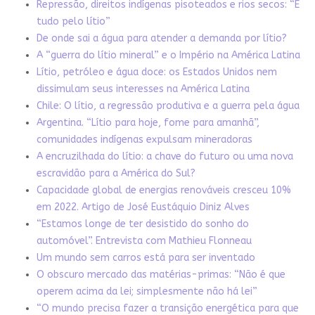
Repressão, direitos indígenas pisoteados e rios secos: “É
tudo pelo lítio”
De onde sai a água para atender a demanda por lítio?
A “guerra do lítio mineral” e o Império na América Latina
Lítio, petróleo e água doce: os Estados Unidos nem
dissimulam seus interesses na América Latina
Chile: O lítio, a regressão produtiva e a guerra pela água
Argentina. “Lítio para hoje, fome para amanhã”,
comunidades indígenas expulsam mineradoras
A encruzilhada do lítio: a chave do futuro ou uma nova
escravidão para a América do Sul?
Capacidade global de energias renováveis cresceu 10%
em 2022. Artigo de José Eustáquio Diniz Alves
“Estamos longe de ter desistido do sonho do
automóvel”. Entrevista com Mathieu Flonneau
Um mundo sem carros está para ser inventado
O obscuro mercado das matérias-primas: “Não é que
operem acima da lei; simplesmente não há lei”
“O mundo precisa fazer a transição energética para que