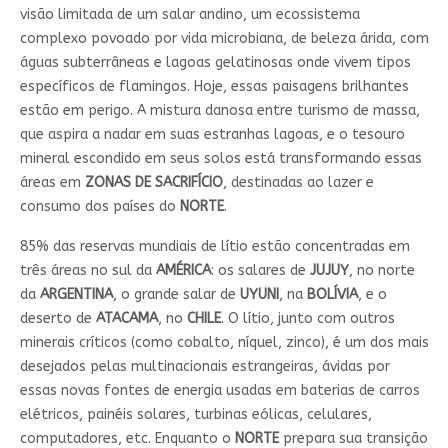
visão limitada de um salar andino, um ecossistema
complexo povoado por vida microbiana, de beleza árida, com
águas subterrâneas e lagoas gelatinosas onde vivem tipos
específicos de flamingos. Hoje, essas paisagens brilhantes
estão em perigo. A mistura danosa entre turismo de massa,
que aspira a nadar em suas estranhas lagoas, e o tesouro
mineral escondido em seus solos está transformando essas
áreas em
ZONAS DE SACRIFÍCIO
, destinadas ao lazer e
consumo dos países do
NORTE
.
85% das reservas mundiais de lítio estão concentradas em
três áreas no sul da
AMÉRICA
: os salares de
JUJUY
, no norte
da
ARGENTINA
, o grande salar de
UYUNI
, na
BOLÍVIA
, e o
deserto de
ATACAMA
, no
CHILE
. O lítio, junto com outros
minerais críticos (como cobalto, níquel, zinco), é um dos mais
desejados pelas multinacionais estrangeiras, ávidas por
essas novas fontes de energia usadas em baterias de carros
elétricos, painéis solares, turbinas eólicas, celulares,
computadores, etc. Enquanto o
NORTE
prepara sua transição