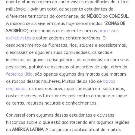
quanto alunas trazem ao curso vastas experiências de luta e
militância. Havia um total de sessenta estudantes de
diferentes territórios do continente, do
MÉXICO
ao
CONE SUL
.
A maioria delas vive em áreas hoje denominadas "
ZONAS DE
SACRIFÍCIO
", relacionadas diretamente com os
processos
extrativistas
e colonizadores contemporâneos. O
desaparecimento de florestas, rios, salares e ecossistemas,
a escassez de água em suas comunidades, as secas e
incêndios, as graves consequências da agroindústria com seus
pesticidas, poluição e extensas plantações de soja, além da
febre do lítio
, são apenas algumas das marcas que marcam
os rostos dessas mulheres. Muitas delas são de
povos
originários
, os mesmos povos que carregam em suas mãos,
costas e vozes as lutas ancestrais contra o roubo e o saque
de terras, recursos naturais e conhecimentos.
Conversei com algumas dessas estudantes e ativistas
históricas sobre o que está acontecendo em algumas regiões
da
AMÉRICA LATINA
. A conjuntura política atual de muitos