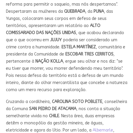
reforma para permitir o saqueio, mas nós despertamos".
Despertaram as mulheres da
QUEBRADA
, da
PUNA
, das
Yungas, colocaram seus corpos em defesa de seus
territórios, apresentaram um relatório ao
ALTO
COMISSARIADO DAS NAÇÕES UNIDAS
, que acabou declarando
que o que ocorreu em
JUJUY
poderia ser considerado um
crime contra a humanidade.
ESTELA MARTÍNEZ
, comunitária e
presidente da Comunidade de
ESCOBAR TRES CERRITOS
,
pertencente à
NAÇÃO KOLLA
, ergue seu olhar e nos diz: "se
eu tiver que morrer, vou morrer defendendo meu território".
Pois nessa defesa do território está a defesa de um mundo
inteiro, diante do olhar mercantilista que concebe a natureza
como um mero recurso para exploração.
Cruzando a cordilheira,
CAROLINA SOTO POBLETE
, conselheira
da Comuna
SAN PEDRO DE ATACAMA
, nos conta a situação
semelhante vivida no
CHILE
. Nesta área, duas empresas
detêm o monopólio da gestão mineira, de águas,
eletricidade e agora do lítio. Por um lado, a
Albemarle
,