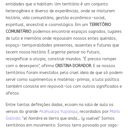
entidades que a habitam. Um território é um conjunto
heterogêneo e diverso de experiências, onde se misturam
história, vida comunitária, gestão econômico-social,
espiritual, ancestral e cosmológico. Em um
TERRITÓRIO
COMUNITÁRIO
podemos encontrar espaços sagrados, lugares
de luto e memória onde repousam nossos entes queridos,
espaço-temporalidades presentes, ausentes e futuras que
tecem nossa história. É urgente pensar no futuro,
ressignificar a utopia, construir mundos. "É preciso romper
com o desespero", afirma
CRISTINA DORADOR
. E se nossos
territórios foram investidos pela cruel ideia de que só podem
servir como suprimentos e matérias-primas, a luta política
também consiste em repovoá-los com outros significados e
afetos.
Entre tantas definições dadas, ecoam na sala de aula os
versos do grande
Atahualpa Yupanqui
, recordados por
María
Galindo
: "
el hombre es tierra que anda…
(
y vuelve
)". Somos
territórios em movimento. Somos terra povoada por vaga-