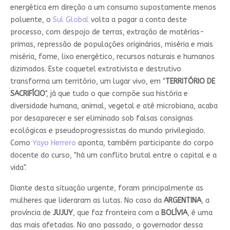
energética em direção a um consumo supostamente menos
poluente, o
Sul Global
volta a pagar a conta deste
processo, com despojo de terras, extração de matérias-
primas, repressão de populações originárias, miséria e mais
miséria, fome, lixo energético, recursos naturais e humanos
dizimados. Este coquetel extrativista e destrutivo
transforma um território, um lugar vivo, em "
TERRITÓRIO DE
SACRIFÍCIO
", já que tudo o que compõe sua história e
diversidade humana, animal, vegetal e até microbiana, acaba
por desaparecer e ser eliminado sob falsas consignas
ecológicas e pseudoprogressistas do mundo privilegiado.
Como
Yayo Herrero
aponta, também participante do corpo
docente do curso, "há um conflito brutal entre o capital e a
vida".
Diante desta situação urgente, foram principalmente as
mulheres que lideraram as lutas. No caso da
ARGENTINA
, a
província de
JUJUY
, que faz fronteira com a
BOLÍVIA
, é uma
das mais afetadas. No ano passado, o governador dessa