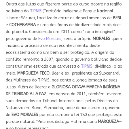
Outra das lutas que fizeram parte do curso ocorre na região
boliviana do
TIPNIS
(Território Indígena e Parque Nacional
Isiboro-Sécure), localizado entre os departamentos de
BENI
e
COCHABAMBA
e uma das áreas de biodiversidade mais ricas
do planeta. Considerada em 2011 como "zona intangível"
pelo governo de
Evo Morales
, seria o próprio
MORALES
quem
iniciaria o processo de não reconhecimento deste
ecossistema como um bem a ser protegido. A origem do
conflito remonta a 2007, quando o governo boliviano decide
construir uma estrada que atravessa o
TIPNIS
, dividindo-o ao
meio.
MARQUEZA TECO
, líder e ex-presidente da Subcentral
das Mulheres do TIPNIS, nos conta a longa jornada de suas
lutas. Além de liderar a
GLORIOSA OITAVA MARCHA INDÍGENA
DE TRINIDAD A LA PAZ
, em agosto de 2011, também levaram
suas demandas ao Tribunal Internacional pelos Direitos da
Natureza em Bonn, Alemanha, onde denunciaram o governo
de
EVO MORALES
por não cumprir a lei 180 que protegia este
parque natural. "Pedimos diálogo —afirma dona
MARQUEZA
—
e só houve repressão".