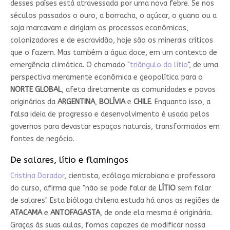
desses países está atravessada por uma nova febre. Se nos
séculos passados o ouro, a borracha, o açúcar, o guano ou a
soja marcavam e dirigiam os processos econômicos,
colonizadores e de escravidão, hoje são os minerais críticos
que o fazem. Mas também a água doce, em um contexto de
emergência climática. O chamado "
triângulo do lítio
", de uma
perspectiva meramente econômica e geopolítica para o
NORTE GLOBAL
, afeta diretamente as comunidades e povos
originários da
ARGENTINA
,
BOLÍVIA
e
CHILE
. Enquanto isso, a
falsa ideia de progresso e desenvolvimento é usada pelos
governos para devastar espaços naturais, transformados em
fontes de negócio.
De salares, lítio e flamingos
Cristina Dorador
, cientista, ecóloga microbiana e professora
do curso, afirma que "não se pode falar de
LÍTIO
sem falar
de salares". Esta bióloga chilena estuda há anos as regiões de
ATACAMA
e
ANTOFAGASTA
, de onde ela mesma é originária.
Graças às suas aulas, fomos capazes de modificar nossa