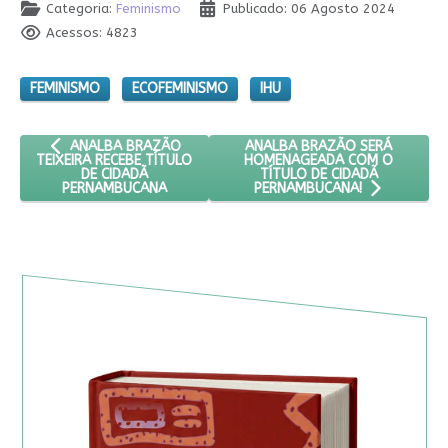
Categoria:
Feminismo
Publicado: 06 Agosto 2024
Acessos: 4823
FEMINISMO
ECOFEMINISMO
IHU
ARTIGO ANTERIOR: ANALBA BRAZÃO TEIXEIRA RECEBE TÍTUL
PRÓXIMO ARTIGO: ANALBA BR
ANALBA BRAZÃO SERÁ
ANALBA BRAZÃO
HOMENAGEADA COM O
TEIXEIRA RECEBE TÍTULO
TÍTULO DE CIDADÃ
DE CIDADÃ
PERNAMBUCANA
PERNAMBUCANA!