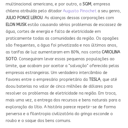
multinacional americana, e por outro, a
SQM
, empresa
chilena atribuída pelo ditador
Augusto Pinochet
a seu genro,
JULIO PONCE LEROU
. As alianças dessas corporações com
ELON MUSK
estão causando sérios problemas de escassez de
água, cortes de energia e falta de eletricidade em
praticamente todas as comunidades da região. Os apagões
são frequentes, a água foi privatizada e nos últimos anos,
as tarifas de luz aumentaram em 80%, nos conta
CAROLINA
SOTO
. Conseguiram levar essas pequenas populações ao
limite, que acabam por aceitar a "salvação" oferecida pelas
empresas estrangeiras. Um verdadeiro intercâmbio de
favores entre o empresário proprietário da
TESLA
, que até
doou baterias no valor de cinco milhões de dólares para
resolver os problemas de eletricidade na região. Em troca,
mais uma vez, a entrega dos recursos e bens naturais para a
exploração do lítio. A história parece repetir-se de forma
perversa e a filantropia civilizatória do gringo esconde o
roubo e o saque dos bens comuns.