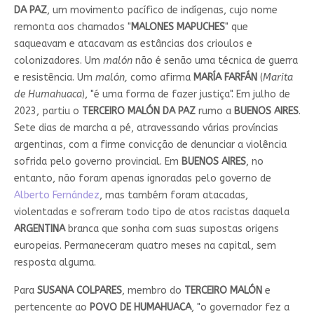
DA PAZ
, um movimento pacífico de indígenas, cujo nome
remonta aos chamados "
MALONES MAPUCHES
" que
saqueavam e atacavam as estâncias dos crioulos e
colonizadores. Um
malón
não é senão uma técnica de guerra
e resistência. Um
malón,
como afirma
MARÍA FARFÁN
(
Marita
de Humahuaca
), "é uma forma de fazer justiça". Em julho de
2023, partiu o
TERCEIRO MALÓN DA PAZ
rumo a
BUENOS AIRES
.
Sete dias de marcha a pé, atravessando várias províncias
argentinas, com a firme convicção de denunciar a violência
sofrida pelo governo provincial. Em
BUENOS AIRES
, no
entanto, não foram apenas ignoradas pelo governo de
Alberto Fernández
, mas também foram atacadas,
violentadas e sofreram todo tipo de atos racistas daquela
ARGENTINA
branca que sonha com suas supostas origens
europeias. Permaneceram quatro meses na capital, sem
resposta alguma.
Para
SUSANA COLPARES
, membro do
TERCEIRO MALÓN
e
pertencente ao
POVO DE HUMAHUACA
, "o governador fez a