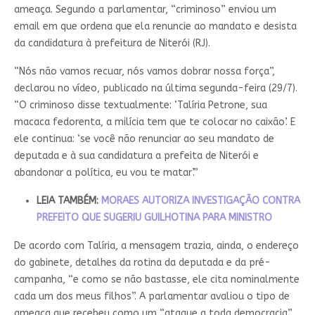
ameaça. Segundo a parlamentar, “criminoso” enviou um
email em que ordena que ela renuncie ao mandato e desista
da candidatura à prefeitura de Niterói (RJ).
“Nós não vamos recuar, nós vamos dobrar nossa força”,
declarou no vídeo, publicado na última segunda-feira (29/7).
“O criminoso disse textualmente: ‘Talíria Petrone, sua
macaca fedorenta, a milícia tem que te colocar no caixão’. E
ele continua: ‘se você não renunciar ao seu mandato de
deputada e à sua candidatura a prefeita de Niterói e
abandonar a política, eu vou te matar’.”
LEIA TAMBÉM:
MORAES AUTORIZA INVESTIGAÇÃO CONTRA
PREFEITO QUE SUGERIU GUILHOTINA PARA MINISTRO
De acordo com Talíria, a mensagem trazia, ainda, o endereço
do gabinete, detalhes da rotina da deputada e da pré-
campanha, “e como se não bastasse, ele cita nominalmente
cada um dos meus filhos”. A parlamentar avaliou o tipo de
ameaça que recebeu como um “ataque a toda democracia”.