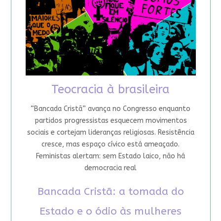
Teocracia à brasileira
“Bancada Cristã” avança no Congresso enquanto
partidos progressistas esquecem movimentos
sociais e cortejam lideranças religiosas. Resistência
cresce, mas espaço cívico está ameaçado.
Feministas alertam: sem Estado laico, não há
democracia real
Bancada Cristã: a tomada do
Estado e o ódio às mulheres