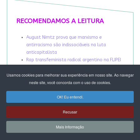
RECOMENDAMOS A LEITURA
August Nimtz prova que marxismo e
antirracismo são indissociáveis na luta
anticapitalista
Rap transfeminista radical argentino na FLIPEI
Quem tem medo dos corpos trans?
Projetos de proteção às mulheres travados no
Usamos cookies para melhorar sua experiência em nosso site. Ao navegar
Congresso ameaçam a democracia
neste site, você concorda com o uso de cookies.
A revolução de Milton Santos
OK! Eu entendi.
Recusar
Mais Informação