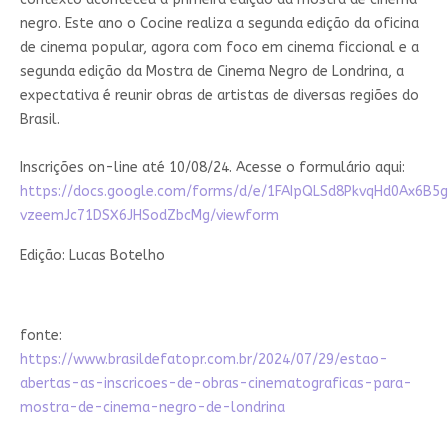
negro. Este ano o Cocine realiza a segunda edição da oficina
de cinema popular, agora com foco em cinema ficcional e a
segunda edição da Mostra de Cinema Negro de Londrina, a
expectativa é reunir obras de artistas de diversas regiões do
Brasil.
Inscrições on-line até 10/08/24. Acesse o formulário aqui:
https://docs.google.com/forms/d/e/1FAIpQLSd8PkvqHd0Ax6B5
vzeemJc71DSX6JHSodZbcMg/viewform
Edição: Lucas Botelho
fonte:
https://www.brasildefatopr.com.br/2024/07/29/estao-
abertas-as-inscricoes-de-obras-cinematograficas-para-
mostra-de-cinema-negro-de-londrina