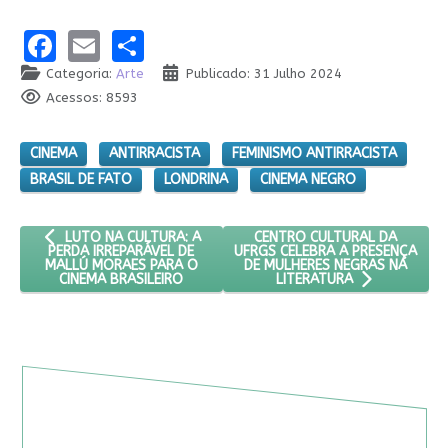
Facebook
Email
Share
Categoria:
Arte
Publicado: 31 Julho 2024
Acessos: 8593
CINEMA
ANTIRRACISTA
FEMINISMO ANTIRRACISTA
BRASIL DE FATO
LONDRINA
CINEMA NEGRO
ARTIGO ANTERIOR: LUTO NA CULTURA: A PERDA IRREPARÁVEL 
PRÓXIMO ARTIGO: CENTRO CU
CENTRO CULTURAL DA
LUTO NA CULTURA: A
UFRGS CELEBRA A PRESENÇA
PERDA IRREPARÁVEL DE
DE MULHERES NEGRAS NA
MALLÚ MORAES PARA O
CINEMA BRASILEIRO
LITERATURA