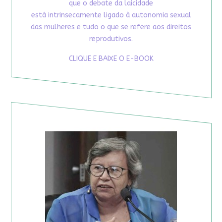
que o debate da laicidade
está intrinsecamente ligado à autonomia sexual
das mulheres e tudo o que se refere aos direitos
reprodutivos.
CLIQUE E BAIXE O E-BOOK