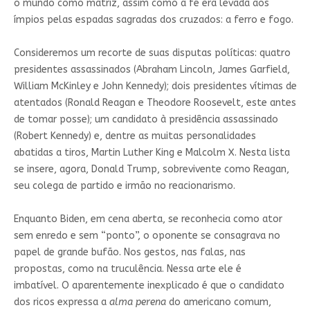
o mundo como matriz, assim como a fé era levada aos
ímpios pelas espadas sagradas dos cruzados: a ferro e fogo.
Consideremos um recorte de suas disputas políticas: quatro
presidentes assassinados (Abraham Lincoln, James Garfield,
William McKinley e John Kennedy); dois presidentes vítimas de
atentados (Ronald Reagan e Theodore Roosevelt, este antes
de tomar posse); um candidato à presidência assassinado
(Robert Kennedy) e, dentre as muitas personalidades
abatidas a tiros, Martin Luther King e Malcolm X. Nesta lista
se insere, agora, Donald Trump, sobrevivente como Reagan,
seu colega de partido e irmão no reacionarismo.
Enquanto Biden, em cena aberta, se reconhecia como ator
sem enredo e sem “ponto”, o oponente se consagrava no
papel de grande bufão. Nos gestos, nas falas, nas
propostas, como na truculência. Nessa arte ele é
imbatível. O aparentemente inexplicado é que o candidato
dos ricos expressa a
alma perena
do americano comum,