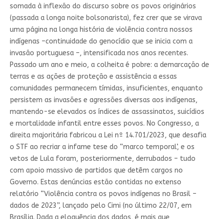
somada à inflexão do discurso sobre os povos originários
(passada a longa noite bolsonarista), fez crer que se virava
uma página na longa história de violência contra nossos
indígenas –continuidade do genocídio que se inicia com a
invasão portuguesa –, intensificada nos anos recentes.
Passado um ano e meio, a colheita é pobre: a demarcação de
terras e as ações de proteção e assistência a essas
comunidades permanecem tímidas, insuficientes, enquanto
persistem as invasões e agressões diversas aos indígenas,
mantendo-se elevados os índices de assassinatos, suicídios
e mortalidade infantil entre esses povos. No Congresso, a
direita majoritária fabricou a Lei nº 14.701/2023, que desafia
o STF ao recriar a infame tese do “marco temporal’, e os
vetos de Lula foram, posteriormente, derrubados – tudo
com apoio massivo de partidos que detêm cargos no
Governo. Estas denúncias estão contidas no extenso
relatório “Violência contra os povos indígenas no Brasil –
dados de 2023”, lançado pelo Cimi (no último 22/07, em
Brasília. Dada a eloquência dos dados, é mais que