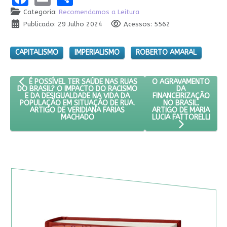
Categoria:
Recomendamos a Leitura
Publicado: 29 Julho 2024
Acessos: 5562
CAPITALISMO
IMPERIALISMO
ROBERTO AMARAL
ARTIGO ANTERIOR: É POSSÍVEL TER SAÚDE NAS RUAS DO BRASI
PRÓXIMO ARTIGO: O A
O AGRAVAMENTO
É POSSÍVEL TER SAÚDE NAS RUAS
DA
DO BRASIL? O IMPACTO DO RACISMO
FINANCEIRIZAÇÃO
E DA DESIGUALDADE NA VIDA DA
NO BRASIL.
POPULAÇÃO EM SITUAÇÃO DE RUA.
ARTIGO DE MARIA
ARTIGO DE VERIDIANA FARIAS
LUCIA FATTORELLI
MACHADO