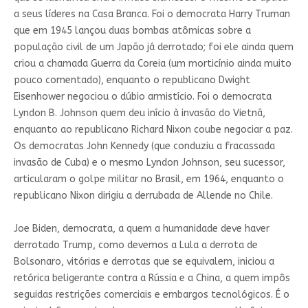
a seus líderes na Casa Branca. Foi o democrata Harry Truman
que em 1945 lançou duas bombas atômicas sobre a
população civil de um Japão já derrotado; foi ele ainda quem
criou a chamada Guerra da Coreia (um morticínio ainda muito
pouco comentado), enquanto o republicano Dwight
Eisenhower negociou o dúbio armistício. Foi o democrata
Lyndon B. Johnson quem deu início à invasão do Vietnã,
enquanto ao republicano Richard Nixon coube negociar a paz.
Os democratas John Kennedy (que conduziu a fracassada
invasão de Cuba) e o mesmo Lyndon Johnson, seu sucessor,
articularam o golpe militar no Brasil, em 1964, enquanto o
republicano Nixon dirigiu a derrubada de Allende no Chile.
Joe Biden, democrata, a quem a humanidade deve haver
derrotado Trump, como devemos a Lula a derrota de
Bolsonaro, vitórias e derrotas que se equivalem, iniciou a
retórica beligerante contra a Rússia e a China, a quem impôs
seguidas restrições comerciais e embargos tecnológicos. É o