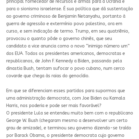
principal fornecedor de recursos e armas para a Ucrânia e
para o sionismo israelense. É sua política que dá sustentação
ao governo criminoso de Benjamin Netanyahu, portanto à
guerra de agressão e extermínio povo palestino, ora em
curso, e sem indicação de termo. Trump, em seu quatriênio,
provocou o quanto pôde o governo chinês, que seu
candidato a vice anuncia como o novo “inimigo número um”
dos EUA. Todos os presidentes americanos, democratas e
republicanos, de John F. Kennedy a Biden, passando pela
dinastia Bush, tentam sufocar o povo cubano, num cerco
covarde que chega às raias do genocídio.
Em que se diferenciam esses partidos para supormos que
uma administração democrata, com Joe Biden ou Kamala
Harris, nos poderia e pode ser mais favorável?
O presidente Lula se entendeu muito bem com o republicano
George W. Bush (chegaram mesmo a desenvolver um certo
grau de amizade), e terminou seu governo dizendo-se traído
por Barack Obama, o presidente democrata cujo governo