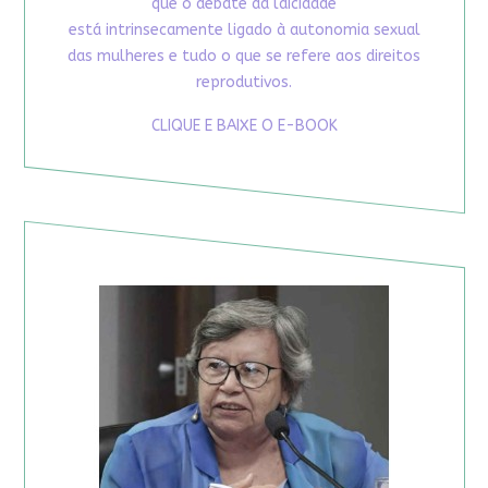
que o debate da laicidade
está intrinsecamente ligado à autonomia sexual
das mulheres e tudo o que se refere aos direitos
reprodutivos.
CLIQUE E BAIXE O E-BOOK