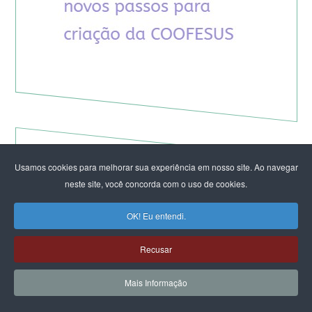
Usamos cookies para melhorar sua experiência em nosso site. Ao navegar
ARTIGOS DO CFEMEA
neste site, você concorda com o uso de cookies.
Rodas de mulheres que florescem no cerrado:
OK! Eu entendi.
Cultivando territórios de luta, cuidado e
sustentação da vida diante das crises
Recusar
socioambientais
Mulheres, eleições e o Parlamento brasileiro:
Mais Informação
entre a retórica da proteção e a disputa por
direitos