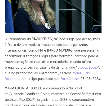
"O fenômeno da
FINANCEIRIZAÇÃO
não surge por acaso, mas
é fruto de um modelo impulsionado por organismos
internacionais, como
FMI
e
BANCO MUNDIAL
, que passaram a
determinar alterações legais para permitir liberdade para a
movimentação de capitais e mercadorias mundo afora,
pregando grandes vantagens da denominada “
globalização
”,
que na prática pouco entregaram", escreve
Maria Lucia
Fattorelli
, em artigo publicado por
ExtraClasse
, 25-07-2024.
MARIA LUCIA FATTORELLI
é coordenadora Nacional
da Auditoria Cidadã da Dívida, membro da Comissão Brasileira
Justiça e Paz (CBJP), organismo da CNBB; e coordenadora
do Observatório de Finanças e Economia de Francisco e