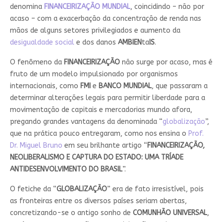
denomina
FINANCEIRIZAÇÃO MUNDIAL
, coincidindo – não por
acaso – com a exacerbação da concentração de renda nas
mãos de alguns setores privilegiados e aumento da
desigualdade social
e dos danos
AMBIEN
ta
IS
.
O fenômeno da
FINANCEIRIZAÇÃO
não surge por acaso, mas é
fruto de um modelo impulsionado por organismos
internacionais, como
FMI
e
BANCO MUNDIAL
, que passaram a
determinar alterações legais para permitir liberdade para a
movimentação de capitais e mercadorias mundo afora,
pregando grandes vantagens da denominada “
globalização
”,
que na prática pouco entregaram, como nos ensina o
Prof.
Dr. Miguel Bruno
em seu brilhante artigo “
FINANCEIRIZAÇÃO,
NEOLIBERALISMO E CAPTURA DO ESTADO: UMA TRÍADE
ANTIDESENVOLVIMENTO DO BRASIL
”.
O fetiche da “
GLOBALIZAÇÃO
” era de fato irresistível, pois
as fronteiras entre os diversos países seriam abertas,
concretizando-se o antigo sonho de
COMUNHÃO UNIVERSAL
,