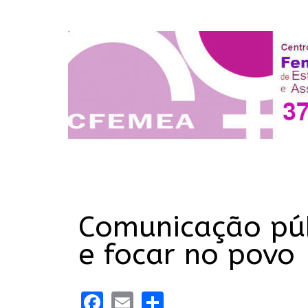
Comunicação púb
e focar no povo
Facebook
Email
Share