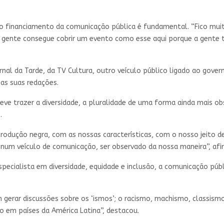
o financiamento da comunicação pública é fundamental. “Fico mui
A gente consegue cobrir um evento como esse aqui porque a gente 
ornal da Tarde, da TV Cultura, outro veículo público ligado ao gove
nas suas redações.
e trazer a diversidade, a pluralidade de uma forma ainda mais obs
s.
 produção negra, com as nossas características, com o nosso jeito
, num veículo de comunicação, ser observado da nossa maneira”, afi
especialista em diversidade, equidade e inclusão, a comunicação p
gerar discussões sobre os ‘ismos’; o racismo, machismo, classism
o em países da América Latina”, destacou.