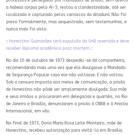
processos e perseguido por mandados de prisão, sem direito
a
habeas corpus
pelo AI-5, restou a clandestinidade, até ser
localizado e capturado pelos carrascos da ditadura. Não foi
preso formalmente, mas sequestrado, sem testemunhas, e
nunca mais foi visto.
::
Honestino Guimarães terá expulsão da UnB revertida e deve
receber diploma acadêmico post mortem
::
No dia 10 de outubro de 1973 despediu-se da companheira,
recomendando mais uma vez que ela divulgasse o Mandado
de Segurança Popular caso ele não voltasse. E não voltou.
Sob a censura imposta aos meios de comunicação, a prisão
de Honestino não pôde ser amplamente divulgada. Sua mãe
e seus irmãos o procuraram em delegacias e quartéis, no Rio
de Janeiro e Brasília, denunciaram a prisão à CNBB e à Anistia
Internacional, em vão.
No final de 1973, Dona Maria Rosa Leite Monteiro, mãe de
Honestino, recebeu autorização para visitá-lo em Brasília.