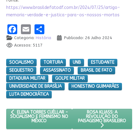
fonte:
https://www.brasildefatodf.com.br/2024/07/25/artigo-
memoria-verdade-e-justica-para-os-nossos-mortos
Facebook
Email
Share
Categoria:
História
Publicado: 26 Julho 2024
Acessos: 5117
SOCIALISMO
TORTURA
UNB
ESTUDANTE
SEQUESTRO
ASSASSINATO
BRASIL DE FATO
DITADURA MILITAR
GOLPE MILITAR
UNIVERSIDADE DE BRASÍLIA
HONESTINO GUIMARÃES
LUTA DEMOCRÁTICA
ARTIGO ANTERIOR: ELENA TORRES CUÉLLAR - SOCIALISMO E FE
PRÓXIMO ARTIGO: ROSA K
ROSA KLIASS: A
ELENA TORRES CUÉLLAR -
REVOLUÇÃO DO
SOCIALISMO E FEMINISMO NO
PAISAGISMO BRASILEIRO
MÉXICO