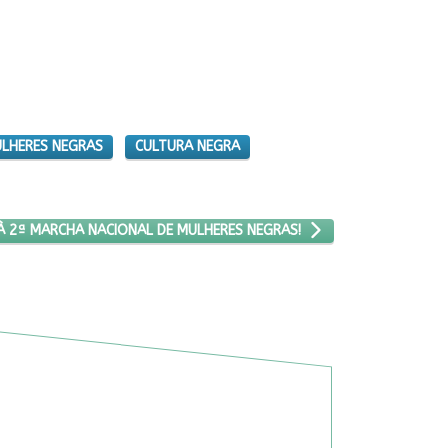
ULHERES NEGRAS
CULTURA NEGRA
O MANIFESTO RUMA À 2ª MARCHA NACIONAL DE MULHERES NEGRAS!
 À 2ª MARCHA NACIONAL DE MULHERES NEGRAS!