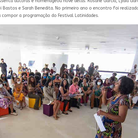
ssenta autoras e homenageou nove delas: Rosane Garcia, Lydia Garci
mei Bastos e Sarah Benedita. No primeiro ano o encontro foi realiz
 a compor a programação do Festival Latinidades.