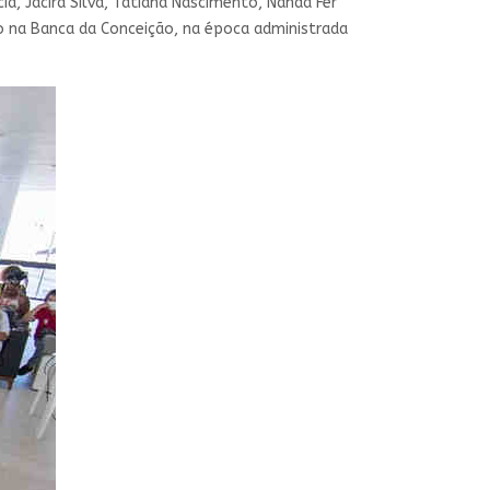
a, Jacira Silva, Tatiana Nascimento, Nanda Fer
ado na Banca da Conceição, na época administrada