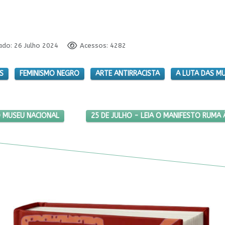
ado: 26 Julho 2024
Acessos: 4282
S
FEMINISMO NEGRO
ARTE ANTIRRACISTA
A LUTA DAS M
EGRAS DO DF NO MUSEU NACIONAL
PRÓXIMO ARTIGO: 25 DE JULHO - LEIA 
O MUSEU NACIONAL
25 DE JULHO - LEIA O MANIFESTO RUMA