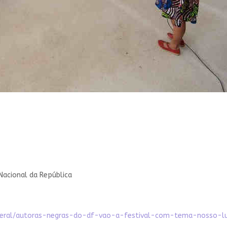
 Nacional da República
ederal/autoras-negras-do-df-vao-a-festival-com-tema-nosso-l