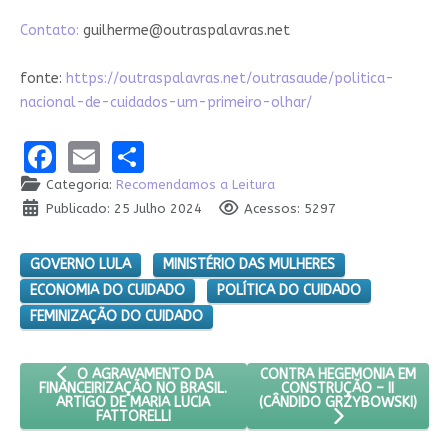
Contato:
guilherme@outraspalavras.net
fonte:
https://outraspalavras.net/outrasaude/politica-
nacional-de-cuidados-um-primeiro-olhar/
Facebook
Email
Share
Categoria:
Recomendamos a Leitura
Publicado: 25 Julho 2024
Acessos: 5297
GOVERNO LULA
MINISTÉRIO DAS MULHERES
ECONOMIA DO CUIDADO
POLÍTICA DO CUIDADO
FEMINIZAÇÃO DO CUIDADO
ARTIGO ANTERIOR: O AGRAVAMENTO DA FINANCEIRIZAÇÃO NO 
PRÓXIMO ARTIGO: CONTRA H
CONTRA HEGEMONIA EM
O AGRAVAMENTO DA
CONSTRUÇÃO – II
FINANCEIRIZAÇÃO NO BRASIL.
(CÂNDIDO GRZYBOWSKI)
ARTIGO DE MARIA LUCIA
FATTORELLI