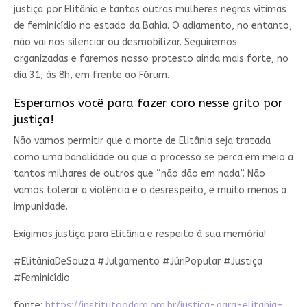
justiça por Elitânia e tantas outras mulheres negras vítimas
de feminicídio no estado da Bahia. O adiamento, no entanto,
não vai nos silenciar ou desmobilizar. Seguiremos
organizadas e faremos nosso protesto ainda mais forte, no
dia 31, às 8h, em frente ao Fórum.
Esperamos você para fazer coro nesse grito por
justiça!
Não vamos permitir que a morte de Elitânia seja tratada
como uma banalidade ou que o processo se perca em meio a
tantos milhares de outros que “não dão em nada”. Não
vamos tolerar a violência e o desrespeito, e muito menos a
impunidade.
Exigimos justiça para Elitânia e respeito à sua memória!
#ElitâniaDeSouza #Julgamento #JúriPopular #Justiça
#Feminicídio
fonte:
https://institutoodara.org.br/justica-para-elitania-