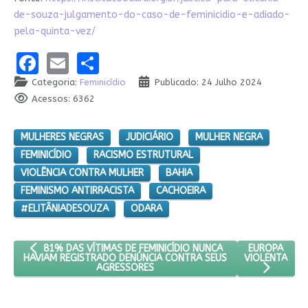
de-souza-julgamento-do-caso-de-feminicidio-e-adiado-
pela-quinta-vez/
Facebook
Email
Share
Categoria:
Feminicídio
Publicado: 24 Julho 2024
Acessos: 6362
MULHERES NEGRAS
JUDICIÁRIO
MULHER NEGRA
FEMINICÍDIO
RACISMO ESTRUTURAL
VIOLÊNCIA CONTRA MULHER
BAHIA
FEMINISMO ANTIRRACISTA
CACHOEIRA
#ELITÂNIADESOUZA
ODARA
ARTIGO ANTERIOR: 81% DAS VÍTIMAS DE FEMINICÍDIO NUNCA 
PRÓXIMO ART
EUROPA
81% DAS VÍTIMAS DE FEMINICÍDIO NUNCA
VIOLENTA
HAVIAM REGISTRADO DENÚNCIA CONTRA SEUS
AGRESSORES