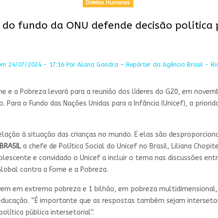
Direitos Humanos
 do fundo da ONU defende decisão política 
em 24/07/2024 - 17:16 Por Alana Gandra – Repórter da Agência Brasil - Rio
me e a Pobreza levará para a reunião dos líderes do G20, em novemb
ra o Fundo das Nações Unidas para a Infância (Unicef), a prioridad
elação à situação das crianças no mundo. E elas são desproporci
BRASIL
a chefe de Política Social do Unicef no Brasil, Liliana Chopite
olescente e convidado o Unicef a incluir o tema nas discussões en
 Global contra a Fome e a Pobreza.
em em extrema pobreza e 1 bilhão, em pobreza multidimensional, i
ducação. “É importante que as respostas também sejam intersetori
lítica pública intersetorial”.