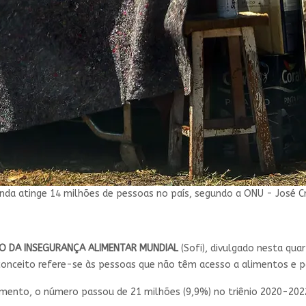
inda atinge 14 milhões de pessoas no país, segundo a ONU - José Cr
O DA INSEGURANÇA ALIMENTAR MUNDIAL
(Sofi), divulgado nesta qua
 conceito refere-se às pessoas que não têm acesso a alimentos e 
ento, o número passou de 21 milhões (9,9%) no triênio 2020-2022