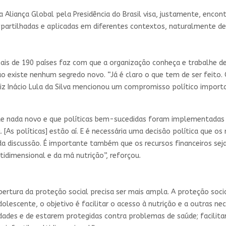
liança Global pela Presidência do Brasil visa, justamente, encontra
partilhadas e aplicadas em diferentes contextos, naturalmente de
mais de 190 países faz com que a organização conheça e trabalhe 
o existe nenhum segredo novo. “Já é claro o que tem de ser feito. O
Luiz Inácio Lula da Silva mencionou um compromisso político importa
te nada novo e que políticas bem-sucedidas foram implementadas em
 [As políticas] estão aí. E é necessária uma decisão política que 
 da discussão. É importante também que os recursos financeiros seja
idimensional e da má nutrição”, reforçou.
obertura da proteção social precisa ser mais ampla. A proteção soc
dolescente, o objetivo é facilitar o acesso à nutrição e a outras 
dades e de estarem protegidas contra problemas de saúde; facilitar