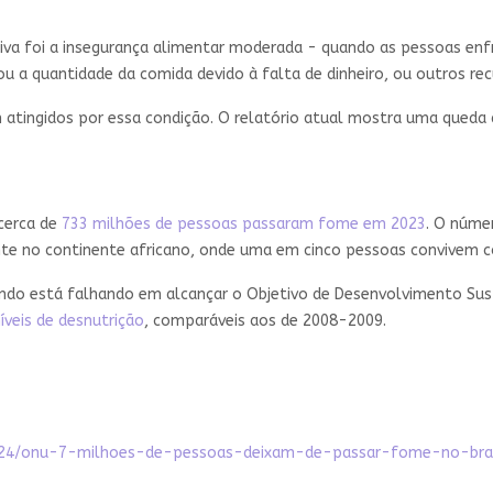
ativa foi a insegurança alimentar moderada - quando as pessoas e
ou a quantidade da comida devido à falta de dinheiro, ou outros rec
am atingidos por essa condição. O relatório atual mostra uma qued
cerca de
733 milhões de pessoas passaram fome em 2023
. O núme
te no continente africano, onde uma em cinco pessoas convivem c
undo está falhando em alcançar o Objetivo de Desenvolvimento Sus
íveis de desnutrição
, comparáveis ​​aos de 2008-2009.
07/24/onu-7-milhoes-de-pessoas-deixam-de-passar-fome-no-bra