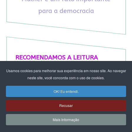
para a democracia
RECOMENDAMOS A LEITURA
Usamos cookies para melhorar sua experiência em nosso site. Ao navegar
August Nimtz prova que marxismo e
neste site, você concorda com o uso de cookies.
antirracismo são indissociáveis na luta
anticapitalista
OK! Eu entendi.
Rap transfeminista radical argentino na FLIPEI
Quem tem medo dos corpos trans?
Recusar
Projetos de proteção às mulheres travados no
Congresso ameaçam a democracia
Mais Informação
A revolução de Milton Santos